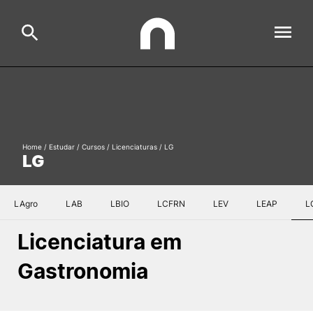
ESAC
Search
Estudar
Home
/
Estudar
/
Cursos
/
Licenciaturas
/
LG
LG
Formative Offer
General
Investigação
LAgro
LAB
LBIO
LCFRN
LEV
LEAP
L
Serviços à comunidade
Search
Licenciatura em
International Relations
Gastronomia
Ofertas de Emprego e Informações Úteis