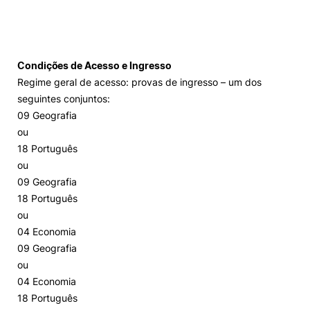
Loja da Agrária
Mudança de Par Instituição/Curso
Condições de Acesso e Ingresso
Regime geral de acesso: provas de ingresso – um dos
seguintes conjuntos:
09 Geografia
ou
18 Português
ou
©2026 Instituto Politécnico de Coimbra. Todos os direitos reservados.
09 Geografia
18 Português
ou
04 Economia
09 Geografia
ou
04 Economia
18 Português