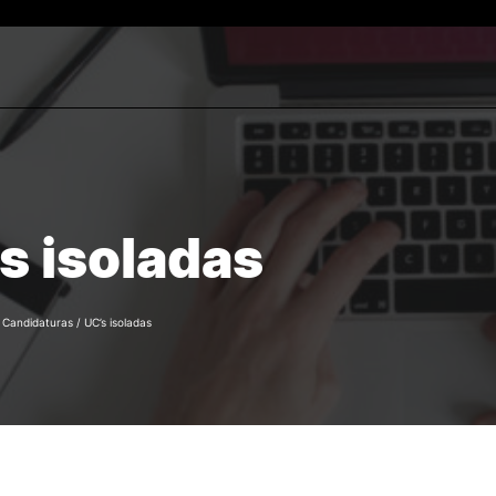
Estudantes
ESTUDAR
Reconhecimento de Graus
rch
Diplomas Estrangeiros
Cursos
s isoladas
Candidaturas
/
Candidaturas
/
UC’s isoladas
e Offer
General