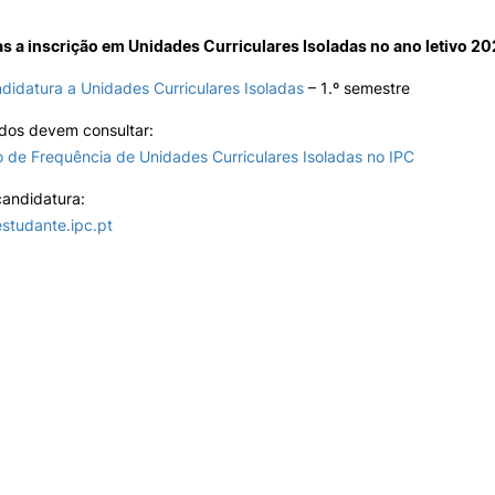
INTERNATIONAL
OFERTAS DE EMP
RELATIONS
E INFORMAÇÕES Ú
s a inscrição em Unidades Curriculares Isoladas no ano letivo 2
Search
didatura a Unidades Curriculares Isoladas
– 1.º semestre
Erasmus+
Serviços de Ação Social
International Student
AEESAC
ados devem consultar:
Desporto
 de Frequência de Unidades Curriculares Isoladas no IPC
Informações Gerais
candidatura:
estudante.ipc.pt
O