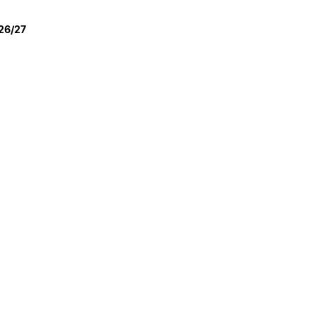
REGO
LOJA DA AGRÁRIA
TEIS
026/27