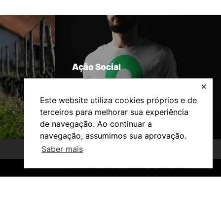
Ação Social
✕
Este website utiliza cookies próprios e de
terceiros para melhorar sua experiência
de navegação. Ao continuar a
navegação, assumimos sua aprovação.
Saber mais
©2026 Instituto Politécnico de Coimbra. Todos os direitos reservados.
©2026 Instituto Politécnico de Coimbra. Todos os direitos reservados.