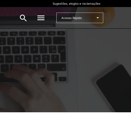
Sugestões, elogios e reclamações
Acesso Rápido
INVESTIGAÇÃO
 e
Bolsas de Investigação
CERNAS
I2A
Projetos de I&D