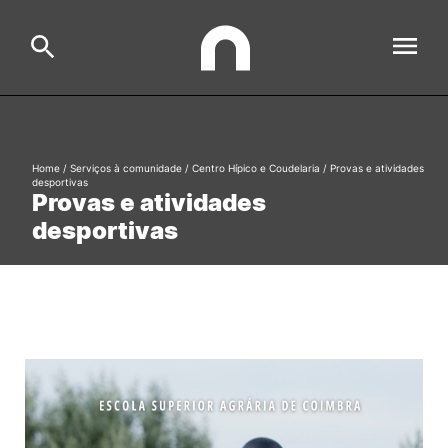
ESAC
Search
Home
/
Serviços à comunidade
/
Centro Hípico e Coudelaria
/
Provas e atividades
desportivas
Provas e atividades
Estudar
desportivas
Formative Offer
General
Investigação
Serviços à comunidade
Search
International Relations
Ofertas de Emprego e Informações Úteis