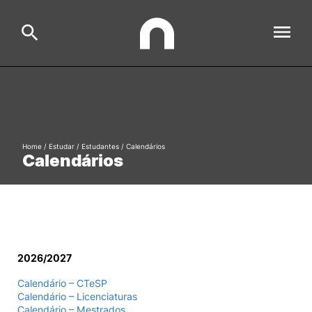
ESAC
Search
Estudar
Home
/
Estudar
/
Estudantes
/
Calendários
Calendários
Formative Offer
General
Investigação
Serviços à comunidade
Search
International Relations
2026/2027
Calendário – CTeSP
Calendário – Licenciaturas
Ofertas de Emprego e Informações Úteis
Calendário – Mestrados