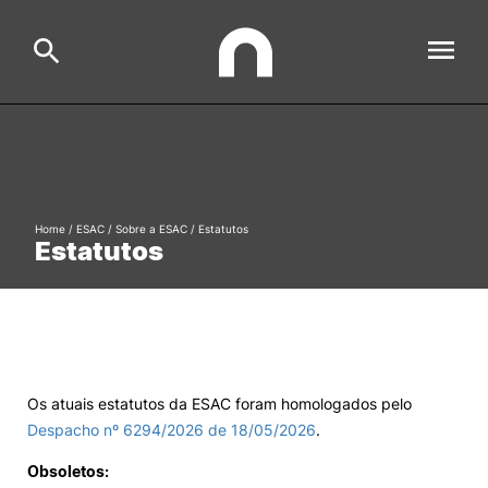
ESAC
Search
Estudar
Home
/
ESAC
/
Sobre a ESAC
/
Estatutos
Estatutos
Formative Offer
General
Investigação
Serviços à comunidade
Search
International Relations
Os atuais estatutos da ESAC foram homologados pelo
Despacho nº 6294/2026 de 18/05/2026
.
Ofertas de Emprego e Informações Úteis
Obsoletos: