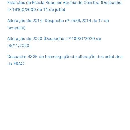
Estatutos da Escola Superior Agrária de Coimbra (Despacho
nº 16100/2009 de 14 de julho)
Loja da Agrária
Alteração de 2014 (Despacho nº 2576/2014 de 17 de
Mudança de Par Instituição/Curso
fevereiro)
Alteração de 2020 (Despacho n.º 10931/2020 de
06/11/2020)
Despacho 4825 de homologação de alteração dos estatutos
da ESAC
©2026 Instituto Politécnico de Coimbra. Todos os direitos reservados.