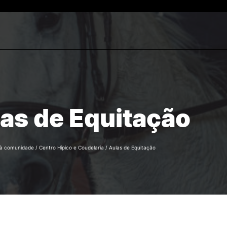
Estudantes
ESTUDAR
Reconhecimento de Graus
rch
Diplomas Estrangeiros
Cursos
as de Equitação
Candidaturas
 à comunidade
/
Centro Hípico e Coudelaria
/
Aulas de Equitação
e Offer
General