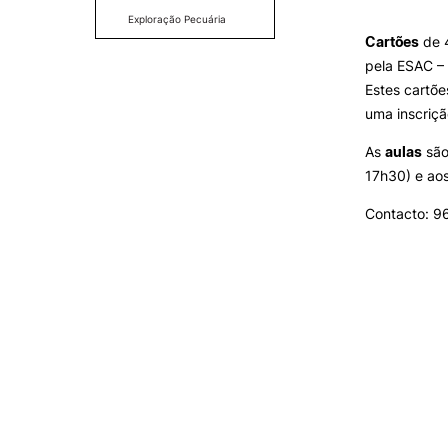
SERVIÇOS À
Exploração Pecuária
COMUNIDADE
Cartões
de 4
pela ESAC –
Prestações de Serviço
Estes cartõe
Centro Hípico e Coudelaria
uma inscriçã
Exploração Pecuária
As
aulas
são
17h30) e aos
Contacto: 9
MUDANÇA DE PAR
INSTITUIÇÃO/CURS