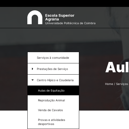
Escola Superior
Agrária
Universidade Politécnica de Coimbra
ESAC
Sea
Sobre a ESAC
Serviços à comunidade
Aul
O campus
Prestações de Serviço
Documentos Estratégicos
Identidade Gráfica
Aluguer de Espaços
Centro Hípico e Coudelaria
Qualidade
Home
/
Serviços
Sustentabilidade
Análises Laboratoriais
Aulas de Equitação
Recursos Humanos
Consultoria
Reprodução Animal
Antigos Alunos
Estação Metereológica
Contactos
Venda de Cavalos
Provas e atividades
Formativ
desportivas