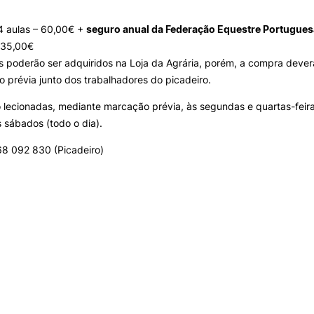
INTERNATIONAL
OFERTAS DE EMP
RELATIONS
E INFORMAÇÕES Ú
 aulas – 60,00€ +
seguro anual da Federação Equestre Portugues
Search
 35,00€
Erasmus+
Serviços de Ação Social
s poderão ser adquiridos na Loja da Agrária, porém, a compra dever
International Student
AEESAC
o prévia junto dos trabalhadores do picadeiro.
Desporto
 lecionadas, mediante marcação prévia, às segundas e quartas-feiras
Informações Gerais
 sábados (todo o dia).
68 092 830 (Picadeiro)
O