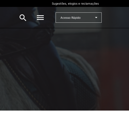
Sugestões, elogios e reclamações
Acesso Rápido
INVESTIGAÇÃO
 e
Bolsas de Investigação
CERNAS
I2A
Projetos de I&D