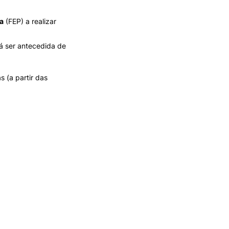
REGO
LOJA DA AGRÁRIA
TEIS
a
(FEP) a realizar
á ser antecedida de
 (a partir das