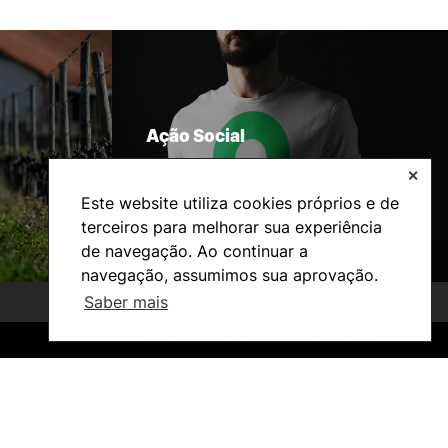
Ação Social
✕
Este website utiliza cookies próprios e de
terceiros para melhorar sua experiência
de navegação. Ao continuar a
navegação, assumimos sua aprovação.
Saber mais
©2026 Instituto Politécnico de Coimbra. Todos os direitos reservados.
©2026 Instituto Politécnico de Coimbra. Todos os direitos reservados.