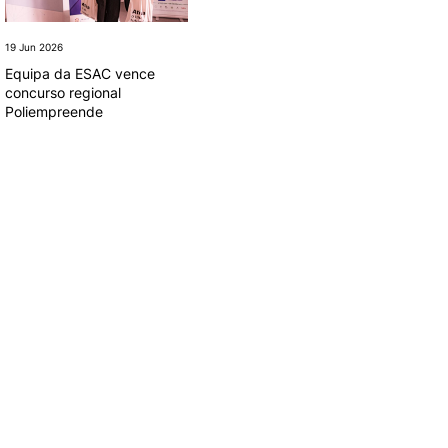
19 Jun 2026
09 Jun 2026
15 
Equipa da ESAC vence
ESAC brilha no
Es
concurso regional
Campeonato Nacional de
ci
Poliempreende
Clubes da Federação
al
Equestre Portuguesa
nu