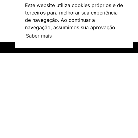
Este website utiliza cookies próprios e de
terceiros para melhorar sua experiência
de navegação. Ao continuar a
navegação, assumimos sua aprovação.
Saber mais
©2026 Instituto Politécnico de Coimbra. Todos os direitos reservados.
©2026 Instituto Politécnico de Coimbra. Todos os direitos reservados.
Ação Social