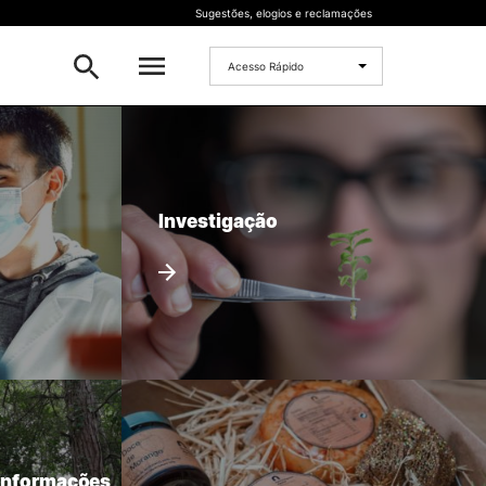
Sugestões, elogios e reclamações
Acesso Rápido
INVESTIGAÇÃO
 e
Bolsas de Investigação
Investigação
CERNAS
I2A
Projetos de I&D
 Informações