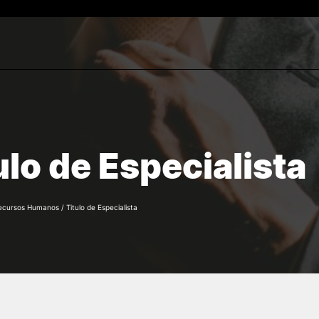
Estudantes
ESTUDAR
Reconhecimento de Graus
rch
Diplomas Estrangeiros
Cursos
ulo de Especialista
Candidaturas
ecursos Humanos
/
Titulo de Especialista