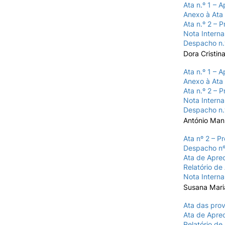
Ata n.º 1 – 
Anexo à Ata 
Ata n.º 2 – 
Nota Interna
Despacho n.
Dora Cristin
Ata n.º 1 – 
Anexo à Ata 
Ata n.º 2 – 
Nota Interna
Despacho n.
António Man
Ata nº 2 – P
Despacho nº
Ata de Aprec
Relatório de
Nota Interna
Susana Mari
Ata das prov
Ata de Aprec
Relatório de