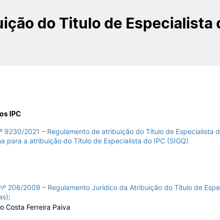
INTERNATIONAL
OFERTAS DE EMP
RELATIONS
E INFORMAÇÕES Ú
uição do Titulo de Especialista 
Erasmus+
Serviços de Ação Social
International Student
AEESAC
Desporto
Informações Gerais
os IPC
O
 9230/2021 – Regulamento de atribuição do Título de Especialista 
a para a atribuição do Título de Especialista do IPC (SIGQ)
e Offer
General
nº 206/2009 – Regulamento Jurídico da Atribuição do Título de Espec
as)
:
Search
 Costa Ferreira Paiva