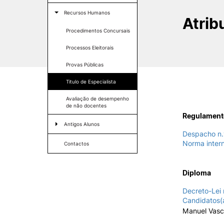
Galeria de Imagens
SERVIÇOS À
Proteção de dados
Eco-escolas
Recursos Humanos
COMUNIDADE
Atrib
Fundo Ambiental
Procedimentos Concursais
Prestações de Serviço
PO-SEUR
Processos Eleitorais
Centro Hípico e Coudelaria
Exploração Pecuária
Provas Públicas
Titulo de Especialista
Avaliação de desempenho
de não docentes
Regulament
MUDANÇA DE PAR
Antigos Alunos
INSTITUIÇÃO/CURS
Despacho n.º
Ofertas de Emprego
Norma intern
Contactos
Rede Alumni IPC
Formativ
Diploma
Decreto-Lei 
Candidatos(
Manuel Vasco