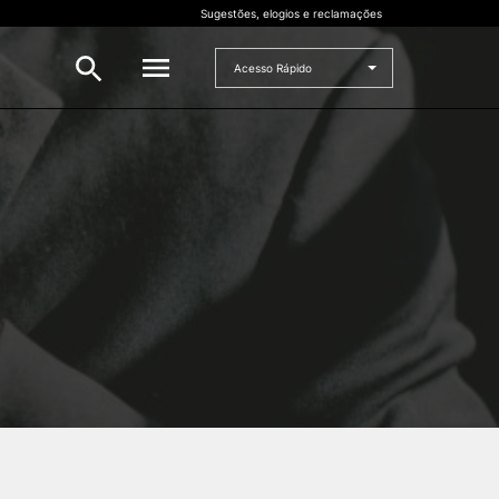
Sugestões, elogios e reclamações
Acesso Rápido
INVESTIGAÇÃO
 e
Bolsas de Investigação
CERNAS
I2A
Projetos de I&D