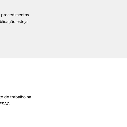
REGO
LOJA DA AGRÁRIA
TEIS
s procedimentos
blicação esteja
o de trabalho na
a ESAC