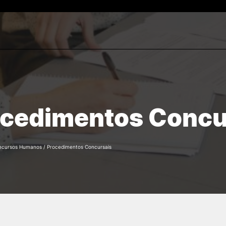
Estudantes
ESTUDAR
Reconhecimento de Graus
rch
Diplomas Estrangeiros
Cursos
cedimentos Concu
Candidaturas
ecursos Humanos
/
Procedimentos Concursais