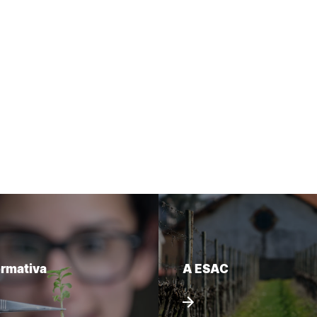
ormativa
A ESAC