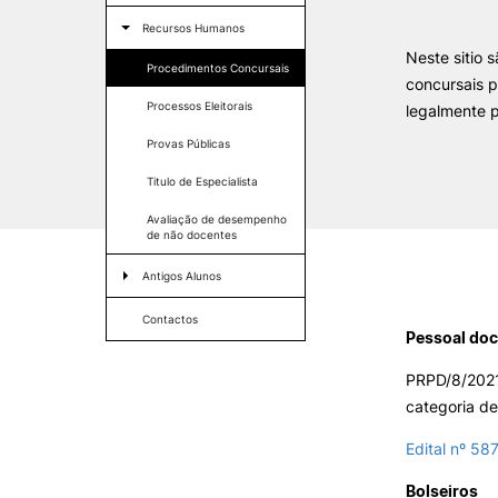
Galeria de Imagens
SERVIÇOS À
Proteção de dados
Eco-escolas
Recursos Humanos
COMUNIDADE
Neste sitio 
Fundo Ambiental
Procedimentos Concursais
concursais p
Prestações de Serviço
PO-SEUR
Processos Eleitorais
legalmente p
Centro Hípico e Coudelaria
Exploração Pecuária
Provas Públicas
Titulo de Especialista
Avaliação de desempenho
de não docentes
MUDANÇA DE PAR
Antigos Alunos
INSTITUIÇÃO/CURS
Formativ
Ofertas de Emprego
Contactos
Pessoal doc
Rede Alumni IPC
PRPD/8/2021
categoria de
Edital nº 58
Bolseiros