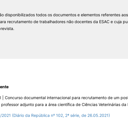
INTERNATIONAL
OFERTAS DE EMP
RELATIONS
E INFORMAÇÕES Ú
são disponibilizados todos os documentos e elementos referentes ao
ara recrutamento de trabalhadores não docentes da ESAC e cuja pu
Erasmus+
Serviços de Ação Social
revista.
International Student
AEESAC
Desporto
Informações Gerais
O
e Offer
General
ente
 | Concurso documental internacional para recrutamento de um post
Search
 professor adjunto para a área científica de Ciências Veterinárias d
7/2021 (Diário da República nº 102, 2ª série, de 26.05.2021)