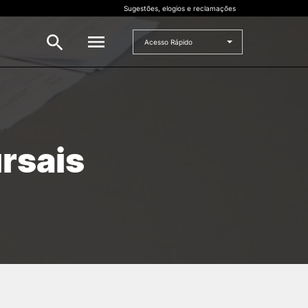
Sugestões, elogios e reclamações
Acesso Rápido
INVESTIGAÇÃO
 e
Bolsas de Investigação
rsais
CERNAS
I2A
Projetos de I&D