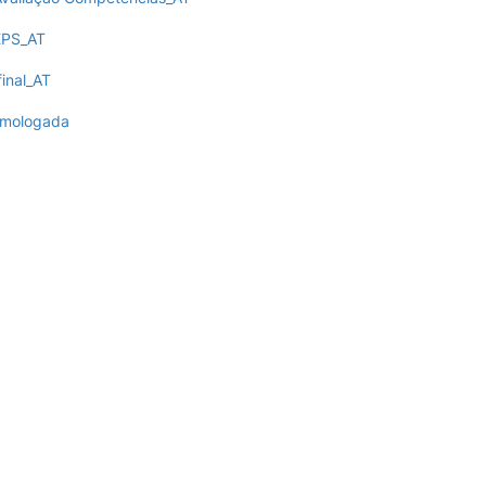
EPS_AT
final_AT
homologada