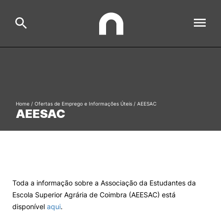
ESAC
Search
Estudar
Home
/
Ofertas de Emprego e Informações Úteis
/
AEESAC
AEESAC
Formative Offer
General
Investigação
Serviços à comunidade
Search
International Relations
Toda a informação sobre a Associação da Estudantes da
Escola Superior Agrária de Coimbra (AEESAC) está
disponível
aqui
.
Ofertas de Emprego e Informações Úteis