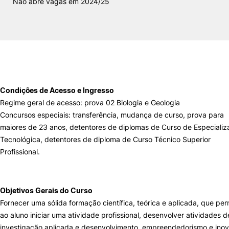
Não abre vagas em 2024/25
Loja da Agrária
Mudança de Par Instituição/Curso
Condições de Acesso e Ingresso
Regime geral de acesso: prova 02 Biologia e Geologia
Concursos especiais: transferência, mudança de curso, prova para
maiores de 23 anos, detentores de diplomas de Curso de Especiali
©2026 Instituto Politécnico de Coimbra. Todos os direitos reservados.
Tecnológica, detentores de diploma de Curso Técnico Superior
Profissional.
Objetivos Gerais do Curso
Fornecer uma sólida formação científica, teórica e aplicada, que per
ao aluno iniciar uma atividade profissional, desenvolver atividades d
investigação aplicada e desenvolvimento, empreendedorismo e ino