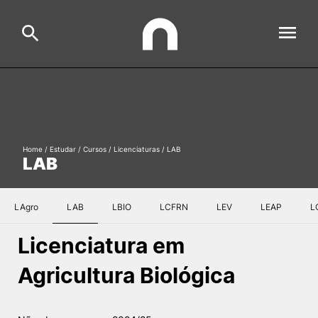
ESAC
Search
Estudar
Home
/
Estudar
/
Cursos
/
Licenciaturas
/
LAB
LAB
Formative Offer
General
Investigação
LAgro
LAB
LBIO
LCFRN
LEV
LEAP
L
Serviços à comunidade
Search
Licenciatura em
International Relations
Agricultura Biológica
Ofertas de Emprego e Informações Úteis