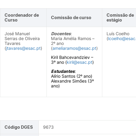
Coordenador de
Comissão de
Comissão de curso
Curso
estágio
José Manuel
Docentes
:
Luís Coelho
Serras de Oliveira
Maria Amélia Ramos –
(
lcoelho@esac
Tavares
2º ano
(
jtavares@esac.pt
)
(
ameliaramos@esac.pt
)
Kiril Bahcevandziev –
3º ano (
kiril@esac.pt
)
Estudantes
:
Alírio Santos (2º ano)
Alexandre Simões (3º
ano)
Código DGES
9673