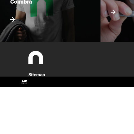
Coimbra
Sitemap
ESAC
Estudar
Antigos Alunos
Cursos
Contactos
Documentos Estratégicos
Identidade Gráfica
O campus
Qualidade