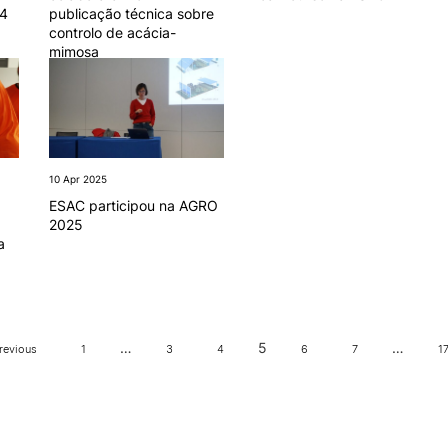
4
publicação técnica sobre
controlo de acácia-
mimosa
10 Apr 2025
ESAC participou na AGRO
2025
a
…
5
…
revious
1
3
4
6
7
1