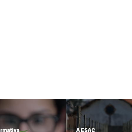
ormativa
A ESAC