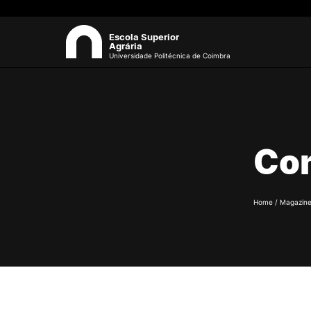
Escola Superior
Agrária
Universidade Politécnica de Coimbra
ESAC
Sea
Sobre a ESAC
Co
O campus
Documentos Estratégicos
Identidade Gráfica
Qualidade
Home
/
Magazin
Sustentabilidade
Recursos Humanos
Antigos Alunos
Contactos