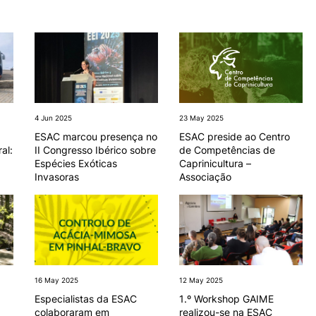
INTERNATIONAL
OFERTAS DE EMP
e Offer
General
RELATIONS
E INFORMAÇÕES Ú
Erasmus+
Serviços de Ação Social
International Student
AEESAC
Search
Desporto
Informações Gerais
4 Jun 2025
23 May 2025
ESAC marcou presença no
ESAC preside ao Centro
al:
II Congresso Ibérico sobre
de Competências de
Espécies Exóticas
Caprinicultura –
Invasoras
Associação
O
l
16 May 2025
12 May 2025
Especialistas da ESAC
1.º Workshop GAIME
colaboraram em
realizou-se na ESAC