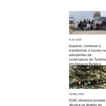
SERVIÇOS À
Formativ
COMUNIDADE
Prestações de Serviço
Centro Hípico e Coudelaria
Exploração Pecuária
9 Jun 2025
Explorar, conhecer e
transformar o mundo rur
estudantes da
MUDANÇA DE PAR
Licenciatura de Turismo
INSTITUIÇÃO/CURS
em Espaços Rurais e
Naturais vivem
experiência inesquecíve
20 May 2025
ESAC dinamiza jornada
técnica no âmbito do