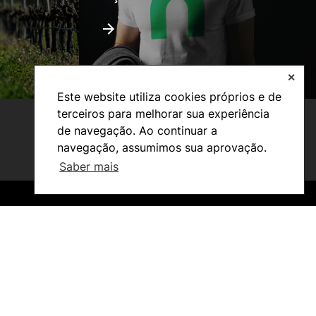
✕
Este website utiliza cookies próprios e de
terceiros para melhorar sua experiência
de navegação. Ao continuar a
navegação, assumimos sua aprovação.
Saber mais
©2026 Instituto Politécnico de Coimbra. Todos os direitos reservados.
©2026 Instituto Politécnico de Coimbra. Todos os direitos reservados.
Estudantes
Reconhecimento de Graus e Diplomas
Estrangeiros