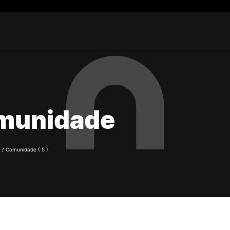
Estudantes
ESTUDAR
Reconhecimento de Graus
rch
Diplomas Estrangeiros
Cursos
munidade
Candidaturas
e
/ Comunidade
( 5 )