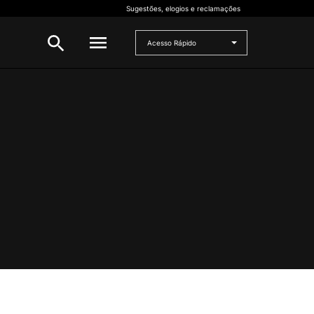
Sugestões, elogios e reclamações
Acesso Rápido
INVESTIGAÇÃO
 e
Bolsas de Investigação
CERNAS
I2A
Projetos de I&D