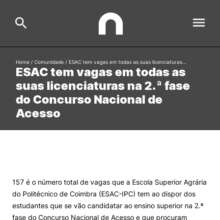
Home
/
Comunidade
/
ESAC tem vagas em todas as suas licenciaturas…
ESAC tem vagas em todas as
ESAC
Search
suas licenciaturas na 2.ª fase
do Concurso Nacional de
Estudar
Acesso
Formative Offer
General
Investigação
Serviços à comunidade
Search
International Relations
157 é o número total de vagas que a Escola Superior Agrária
do Politécnico de Coimbra (ESAC-IPC) tem ao dispor dos
estudantes que se vão candidatar ao ensino superior na 2.ª
Ofertas de Emprego e Informações Úteis
fase do Concurso Nacional de Acesso e que procuram