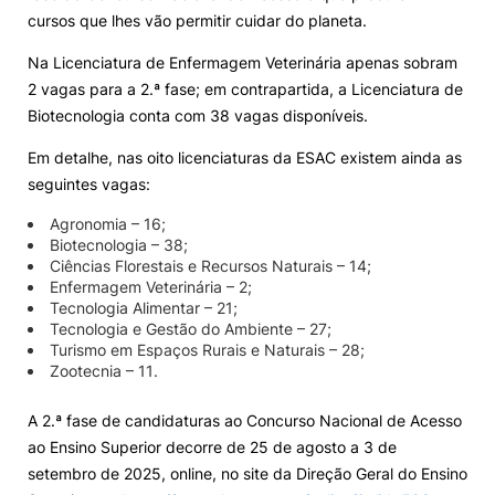
cursos que lhes vão permitir cuidar do planeta.
Loja da Agrária
Na Licenciatura de Enfermagem Veterinária apenas sobram
2 vagas para a 2.ª fase; em contrapartida, a Licenciatura de
Mudança de Par Instituição/Curso
Biotecnologia conta com 38 vagas disponíveis.
Em detalhe, nas oito licenciaturas da ESAC existem ainda as
seguintes vagas:
Agronomia – 16;
Biotecnologia – 38;
Ciências Florestais e Recursos Naturais – 14;
©2026 Instituto Politécnico de Coimbra. Todos os direitos reservados.
Enfermagem Veterinária – 2;
Tecnologia Alimentar – 21;
Tecnologia e Gestão do Ambiente – 27;
Turismo em Espaços Rurais e Naturais – 28;
Zootecnia – 11.
A 2.ª fase de candidaturas ao Concurso Nacional de Acesso
ao Ensino Superior decorre de 25 de agosto a 3 de
setembro de 2025, online, no site da Direção Geral do Ensino