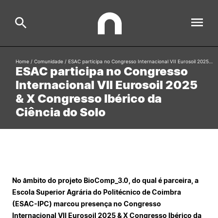
Home
/
Comunidade
/
ESAC participa no Congresso Internacional VII Eurosoil 2025…
ESAC participa no Congresso
ESAC
Search
Internacional VII Eurosoil 2025
& X Congresso Ibérico da
Estudar
Ciência do Solo
Formative Offer
General
Investigação
Serviços à comunidade
Search
International Relations
No âmbito do projeto BioComp_3.0, do qual é parceira, a
Escola Superior Agrária do Politécnico de Coimbra
(ESAC-IPC) marcou presença no Congresso
Ofertas de Emprego e Informações Úteis
Internacional VII Eurosoil 2025 & X Congresso Ibérico da