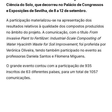
Ciência do Solo, que decorreu no Palácio de Congressos
Loja da Agrária
e Exposições de Sevilha, de 8 a 12 de setembro.
A participação materializou-se na apresentação dos
Mudança de Par Instituição/Curso
resultados relativos à qualidade dos compostos produzidos
no âmbito do projeto. A comunicação, com o título
From
Invasive Plant to Fertilizer: Industrial-Scale Composting of
Water Hyacinth Waste for Soil Improvement
, foi proferida por
Verónica Oliveira, tendo também participado no evento as
professoras Daniela Santos e Filomena Miguens.
©2026 Instituto Politécnico de Coimbra. Todos os direitos reservados.
O grande evento contou com a participação de 935
inscritos de 63 diferentes países, para um total de 1057
comunicações.