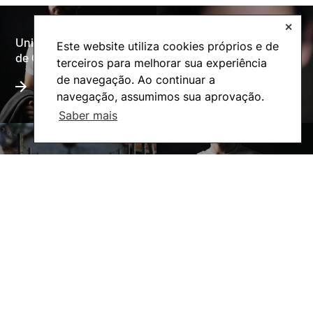
✕
Universidade Politécnica
Este website utiliza cookies próprios e de
Oferta Formativa
de Coimbra
terceiros para melhorar sua experiência
de navegação. Ao continuar a
navegação, assumimos sua aprovação.
Saber mais
A ESAC
Ação Social