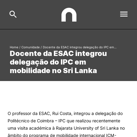
ESAC
Home
/
Comunidade
/
Docente da ESAC integrou delegação do IPC em…
Search
Docente da ESAC integrou
delegação do IPC em
Estudar
mobilidade no Sri Lanka
Formative Offer
General
Investigação
Serviços à comunidade
Search
International Relations
O professor da ESAC, Rui Costa, integrou a delegação do
Politécnico de Coimbra – IPC que realizou recentemente
uma visita académica à Rajarata University of Sri Lanka no
Ofertas de Emprego e Informações Úteis
âmbito do programa de mobilidade internacional ICM-