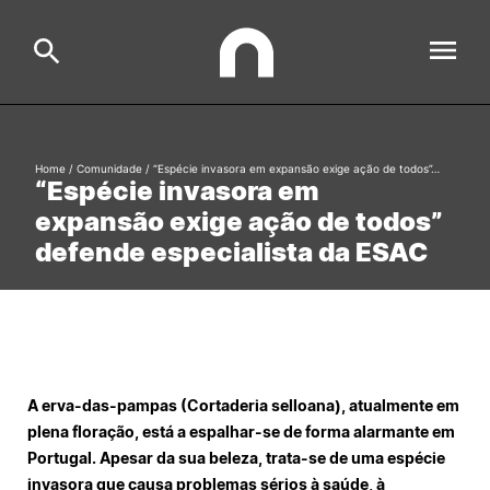
ESAC
Home
/
Comunidade
/
“Espécie invasora em expansão exige ação de todos”…
Search
“Espécie invasora em
expansão exige ação de todos”
Estudar
defende especialista da ESAC
Formative Offer
General
Investigação
Serviços à comunidade
Search
International Relations
A erva-das-pampas (Cortaderia selloana), atualmente em
plena floração, está a espalhar-se de forma alarmante em
Portugal. Apesar da sua beleza, trata-se de uma espécie
Ofertas de Emprego e Informações Úteis
invasora que causa problemas sérios à saúde, à