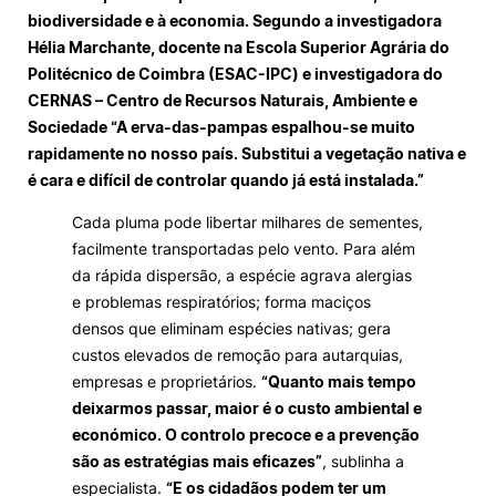
biodiversidade e à economia. Segundo a investigadora
Loja da Agrária
Hélia Marchante, docente na Escola Superior Agrária do
Politécnico de Coimbra (ESAC-IPC) e investigadora do
CERNAS – Centro de Recursos Naturais, Ambiente e
Mudança de Par Instituição/Curso
Sociedade “A erva-das-pampas espalhou-se muito
rapidamente no nosso país. Substitui a vegetação nativa e
é cara e difícil de controlar quando já está instalada.”
Cada pluma pode libertar milhares de sementes,
facilmente transportadas pelo vento. Para além
da rápida dispersão, a espécie agrava alergias
©2026 Instituto Politécnico de Coimbra. Todos os direitos reservados.
e problemas respiratórios; forma maciços
densos que eliminam espécies nativas; gera
custos elevados de remoção para autarquias,
empresas e proprietários.
“Quanto mais tempo
deixarmos passar, maior é o custo ambiental e
económico. O controlo precoce e a prevenção
são as estratégias mais eficazes”
, sublinha a
especialista.
“E os cidadãos podem ter um