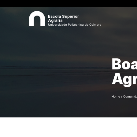
Escola Superior
Agrária
Universidade Politécnica de Coimbra
ESAC
Sea
Boa
Sobre a ESAC
O campus
Agr
Documentos Estratégicos
Identidade Gráfica
Qualidade
Sustentabilidade
Home
/
Comunid
Recursos Humanos
Antigos Alunos
Contactos
Formativ