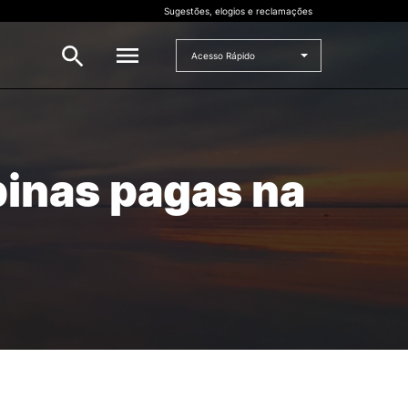
Sugestões, elogios e reclamações
Acesso Rápido
INVESTIGAÇÃO
 e
pinas pagas na
Bolsas de Investigação
CERNAS
I2A
Projetos de I&D