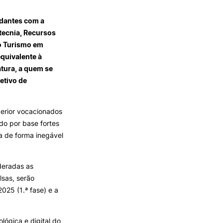
REGO
LOJA DA AGRÁRIA
TEIS
udantes com a
tecnia, Recursos
do Turismo em
equivalente à
tura, a quem se
etivo de
perior vocacionados
do por base fortes
da de forma inegável
deradas as
lsas, serão
025 (1.ª fase) e a
ógica e digital do