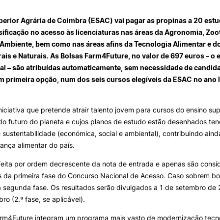
INTERNATIONAL
OFERTAS DE EMP
RELATIONS
E INFORMAÇÕES Ú
perior Agrária de Coimbra (ESAC) vai pagar as propinas a 20 est
sificação no acesso às licenciaturas nas áreas da Agronomia, Zoo
Search
Erasmus+
Serviços de Ação Social
e Ambiente, bem como nas áreas afins da Tecnologia Alimentar e 
International Student
AEESAC
is e Naturais. As Bolsas Farm4Future, no valor de 697 euros – o 
Desporto
al – são atribuídas automaticamente, sem necessidade de candida
Informações Gerais
em primeira opção, num dos seis cursos elegíveis da ESAC no ano l
niciativa que pretende atrair talento jovem para cursos do ensino su
do futuro do planeta e cujos planos de estudo estão desenhados ten
O
 sustentabilidade (económica, social e ambiental), contribuindo ain
ança alimentar do país.
feita por ordem decrescente da nota de entrada e apenas são consi
 da primeira fase do Concurso Nacional de Acesso. Caso sobrem bo
a segunda fase. Os resultados serão divulgados a 1 de setembro de 2
ro (2.ª fase, se aplicável).
arm4Future integram um programa mais vasto de modernização tecnol