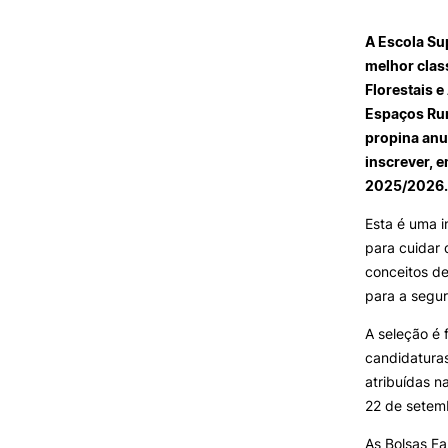
SERVIÇOS À
COMUNIDADE
A Escola Su
melhor clas
Prestações de Serviço
Florestais 
Centro Hípico e Coudelaria
Espaços Rura
Exploração Pecuária
propina anu
inscrever, 
2025/2026.
Esta é uma i
MUDANÇA DE PAR
para cuidar 
INSTITUIÇÃO/CURS
conceitos de
para a segur
A seleção é 
candidaturas
atribuídas n
22 de setemb
As Bolsas F