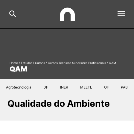
ESAC
Search
Estudar
Home
/
Estudar
/
Cursos
/
Cursos Técnicos Superiores Profissionais
/
QAM
QAM
Formative Offer
General
Investigação
Agrotecnologia
DF
INER
MEETL
OF
PAB
Serviços à comunidade
Search
Qualidade do Ambiente
International Relations
Ofertas de Emprego e Informações Úteis