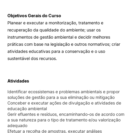
Loja da Agrária
Objetivos Gerais do Curso
Planear e executar a monitorização, tratamento e
Mudança de Par Instituição/Curso
recuperação da qualidade do ambiente; usar os
instrumentos de gestão ambiental e decidir melhores
práticas com base na legislação e outros normativos; criar
atividades educativas para a conservação e o uso
sustentável dos recursos.
©2026 Instituto Politécnico de Coimbra. Todos os direitos reservados.
Atividades
Identificar ecossistemas e problemas ambientais e propor
soluções de gestão para a sua eliminação ou mitigação
Conceber e executar ações de divulgação e atividades de
educação ambiental
Gerir efluentes e resíduos, encaminhando-os de acordo com
a sua natureza para o tipo de tratamento e/ou valorização
adequado
Efetuar a recolha de amostras, executar análises