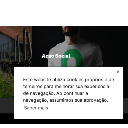
Ação Social
✕
Este website utiliza cookies próprios e de
terceiros para melhorar sua experiência
de navegação. Ao continuar a
navegação, assumimos sua aprovação.
Saber mais
©2026 Instituto Politécnico de Coimbra. Todos os direitos reservados.
©2026 Instituto Politécnico de Coimbra. Todos os direitos reservados.