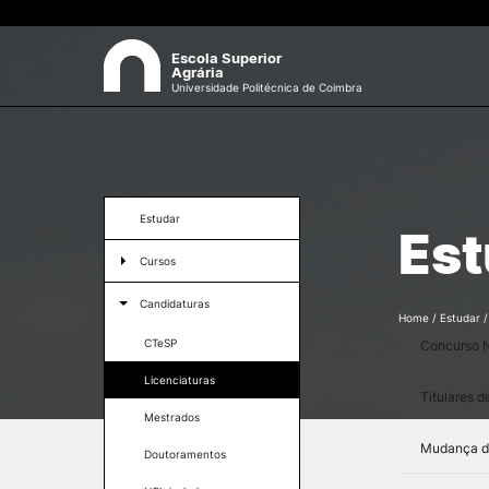
Escola Superior
Agrária
Universidade Politécnica de Coimbra
ESAC
Sea
Sobre a ESAC
Estudar
Est
O campus
Cursos
Documentos Estratégicos
Identidade Gráfica
Cursos Técnicos Superiores
Candidaturas
Qualidade
Profissionais
Home
/
Estudar
Sustentabilidade
CTeSP
Concurso N
Licenciaturas
Recursos Humanos
Licenciaturas
Antigos Alunos
Mestrados
Titulares d
Contactos
Mestrados
Doutoramentos
Mudança de
Doutoramentos
Cursos de Curta Duração
Formativ