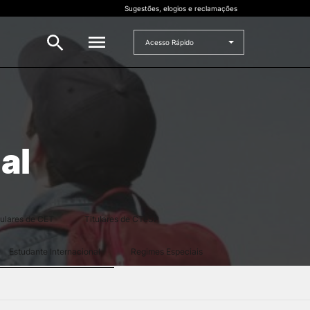
Sugestões, elogios e reclamações
Acesso Rápido
INVESTIGAÇÃO
 e
Bolsas de Investigação
al
CERNAS
I2A
Projetos de I&D
tulares de CET
Titulares de CTeSP
Estudante Internacional
Regimes Especiais