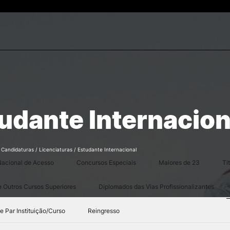
Estudantes
ESTUDAR
Reconhecimento de Graus
rch
Diplomas Estrangeiros
Cursos
udante Internacion
Candidaturas
/
Candidaturas
/
Licenciaturas
/
Estudante Internacional
acional de Acesso
Concursos Especiais
Maiores de 23
Ti
e Outros Cursos Superiores
Diplomados das Vias Profissionalizantes
 Par Instituição/Curso
Reingresso
e Offer
General