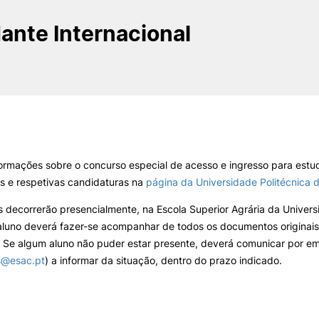
INTERNATIONAL
OFERTAS DE EMP
RELATIONS
E INFORMAÇÕES Ú
ante Internacional
Search
Erasmus+
Serviços de Ação Social
International Student
AEESAC
Desporto
Informações Gerais
ormações sobre o concurso especial de acesso e ingresso para estu
O
is e respetivas candidaturas na
página da Universidade Politécnica 
s decorrerão presencialmente, na Escola Superior Agrária da Univers
aluno deverá fazer-se acompanhar de todos os documentos originai
 Se algum aluno não puder estar presente, deverá comunicar por em
s@esac.pt
) a informar da situação, dentro do prazo indicado.