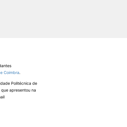
REGO
LOJA DA AGRÁRIA
TEIS
dantes
de Coimbra
.
idade Politécnica de
s que apresentou na
ail