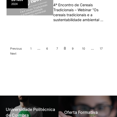
2024
4º Encontro de Cereais
Tradicionais – Webinar “Os
cereais tradicionais e a
sustentabilidade ambiental e
territorial”
…
8
…
Previous
1
6
7
9
10
17
Next
Universidade Politécnica
Oferta Formativa
de Coimbra