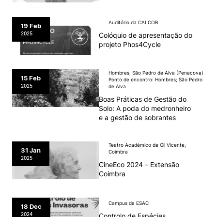
Loja da Agrária
Auditório da CALCOB
19 Feb
2025
Colóquio de apresentação do
projeto Phos4Cycle
Mudança de Par Instituição/Curso
Hombres, São Pedro de Alva (Penacova)
15 Feb
Ponto de encontro: Hombres; São Pedro
2025
de Alva
Boas Práticas de Gestão do
Solo: A poda do medronheiro
e a gestão de sobrantes
©2026 Instituto Politécnico de Coimbra. Todos os direitos reservados.
Teatro Académico de Gil Vicente,
31 Jan
Coimbra
2025
CineEco 2024 – Extensão
Coimbra
Campus da ESAC
18 Dec
2024
Controlo de Espécies