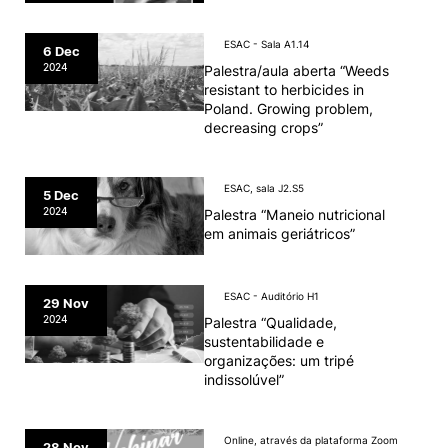
ESAC - Sala A1.14
6 Dec
2024
Palestra/aula aberta “Weeds
resistant to herbicides in
Poland. Growing problem,
decreasing crops”
ESAC, sala J2.S5
5 Dec
2024
Palestra “Maneio nutricional
em animais geriátricos”
ESAC - Auditório H1
29 Nov
2024
Palestra “Qualidade,
sustentabilidade e
organizações: um tripé
indissolúvel”
Online, através da plataforma Zoom
28 Nov