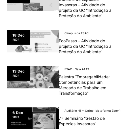
Invasoras – Atividade do
projeto da UC “Introdução à
Proteção do Ambiente”
Campus da ESAC
18 Dec
2024
EcoPasso – Atividade do
projeto da UC “Introdução à
Proteção do Ambiente”
ESAC - Sala A1.13
13 Dec
2024
Palestra “Empregabilidade:
Competências para um
Mercado de Trabalho em
Transformação”
Auditório H1 + Online (plataforma Zoom)
6 Dec
2024
7.º Seminário “Gestão de
Espécies Invasoras”