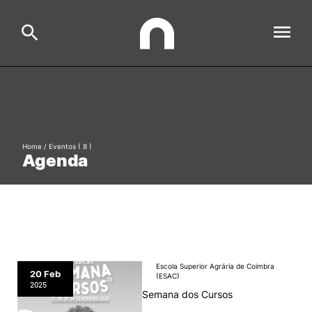
ESAC
Search
Estudar
Home
/
Eventos
( 8 )
Agenda
Formative Offer
General
Investigação
Serviços à comunidade
Search
International Relations
Escola Superior Agrária de Coimbra
20 Feb
(ESAC)
2025
Semana dos Cursos
Ofertas de Emprego e Informações Úteis