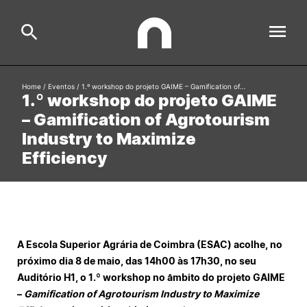
Home
/
Eventos
/
1.º workshop do projeto GAIME – Gamification of…
1.º workshop do projeto GAIME
ESAC
Search
– Gamification of Agrotourism
Industry to Maximize
Estudar
Efficiency
Formative Offer
General
Investigação
Serviços à comunidade
Search
A Escola Superior Agrária de Coimbra (ESAC) acolhe, no
International Relations
próximo dia 8 de maio, das 14h00 às 17h30, no seu
Auditório H1, o 1.º workshop no âmbito do projeto GAIME
Ofertas de Emprego e Informações Úteis
–
Gamification of Agrotourism Industry to Maximize