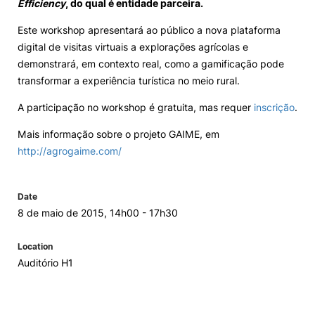
Efficiency
, do qual é entidade parceira.
Loja da Agrária
Este workshop apresentará ao público a nova plataforma
digital de visitas virtuais a explorações agrícolas e
demonstrará, em contexto real, como a gamificação pode
Mudança de Par Instituição/Curso
transformar a experiência turística no meio rural.
A participação no workshop é gratuita, mas requer
inscrição
.
Mais informação sobre o projeto GAIME, em
http://agrogaime.com/
©2026 Instituto Politécnico de Coimbra. Todos os direitos reservados.
Date
8 de maio de 2015, 14h00 - 17h30
Location
Auditório H1