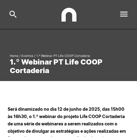
ESAC
Search
Home
/
Eventos
/
1.º Webinar PT Life COOP Cortaderia
1.º Webinar PT Life COOP
Estudar
Cortaderia
Formative Offer
General
Investigação
Serviços à comunidade
Search
Será dinamizado no dia 12 de junho de 2025, das 15h00
International Relations
às 16h30, o 1.º webinar do projeto Life COOP Cortaderia
de uma série de webinares a serem realizados com o
Ofertas de Emprego e Informações Úteis
objetivo de divulgar as estratégias e ações realizadas em