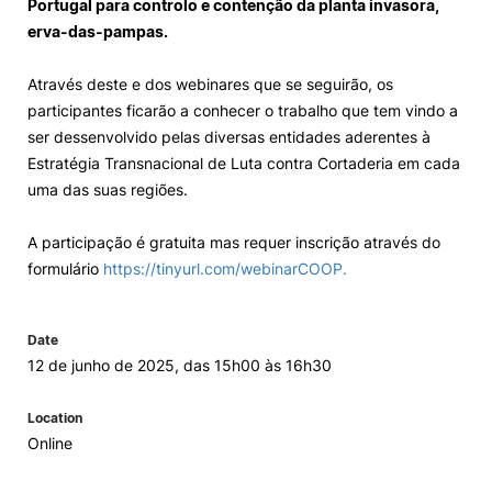
Portugal para controlo e contenção da planta invasora,
erva-das-pampas.
Loja da Agrária
Através deste e dos webinares que se seguirão, os
Mudança de Par Instituição/Curso
participantes ficarão a conhecer o trabalho que tem vindo a
ser dessenvolvido pelas diversas entidades aderentes à
Estratégia Transnacional de Luta contra Cortaderia em cada
uma das suas regiões.
A participação é gratuita mas requer inscrição através do
formulário
https://tinyurl.com/webinarCOOP.
©2026 Instituto Politécnico de Coimbra. Todos os direitos reservados.
Date
12 de junho de 2025, das 15h00 às 16h30
Location
Online