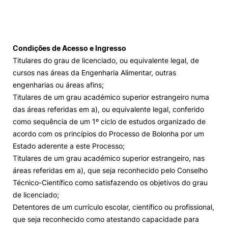
Loja da Agrária
Mudança de Par Instituição/Curso
Condições de Acesso e Ingresso
Titulares do grau de licenciado, ou equivalente legal, de
cursos nas áreas da Engenharia Alimentar, outras
engenharias ou áreas afins;
Titulares de um grau académico superior estrangeiro numa
das áreas referidas em a), ou equivalente legal, conferido
como sequência de um 1º ciclo de estudos organizado de
©2026 Instituto Politécnico de Coimbra. Todos os direitos reservados.
acordo com os princípios do Processo de Bolonha por um
Estado aderente a este Processo;
Titulares de um grau académico superior estrangeiro, nas
áreas referidas em a), que seja reconhecido pelo Conselho
Técnico-Científico como satisfazendo os objetivos do grau
de licenciado;
Detentores de um currículo escolar, científico ou profissional,
que seja reconhecido como atestando capacidade para