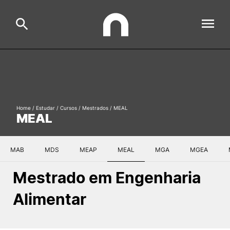
ESAC
Search
Estudar
Home
/
Estudar
/
Cursos
/
Mestrados
/
MEAL
MEAL
Formative Offer
General
Investigação
MAB
MDS
MEAP
MEAL
MGA
MGEA
Serviços à comunidade
Search
Mestrado em Engenharia
International Relations
Alimentar
Ofertas de Emprego e Informações Úteis