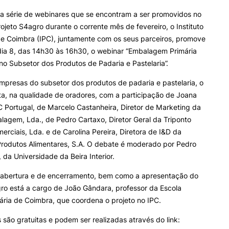
e Offer
General
INTERNATIONAL
OFERTAS DE EMP
a série de webinares que se encontram a ser promovidos no
RELATIONS
E INFORMAÇÕES Ú
ojeto S4agro durante o corrente mês de fevereiro, o Instituto
de Coimbra (IPC), juntamente com os seus parceiros, promove
Erasmus+
Serviços de Ação Social
Search
dia 8, das 14h30 às 16h30, o webinar “Embalagem Primária
International Student
AEESAC
no Subsetor dos Produtos de Padaria e Pastelaria”.
Desporto
Informações Gerais
empresas do subsetor dos produtos de padaria e pastelaria, o
a, na qualidade de oradores, com a participação de Joana
C Portugal, de Marcelo Castanheira, Diretor de Marketing da
agem, Lda., de Pedro Cartaxo, Diretor Geral da Triponto
O
erciais, Lda. e de Carolina Pereira, Diretora de I&D da
Produtos Alimentares, S.A. O debate é moderado por Pedro
, da Universidade da Beira Interior.
 abertura e de encerramento, bem como a apresentação do
ro está a cargo de João Gândara, professor da Escola
ária de Coimbra, que coordena o projeto no IPC.
s são gratuitas e podem ser realizadas através do link: