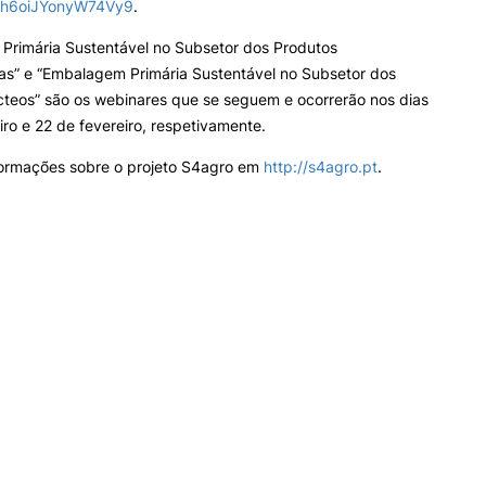
cRh6oiJYonyW74Vy9
.
Primária Sustentável no Subsetor dos Produtos
las” e “Embalagem Primária Sustentável no Subsetor dos
cteos” são os webinares que se seguem e ocorrerão nos dias
iro e 22 de fevereiro, respetivamente.
formações sobre o projeto S4agro em
http://s4agro.pt
.