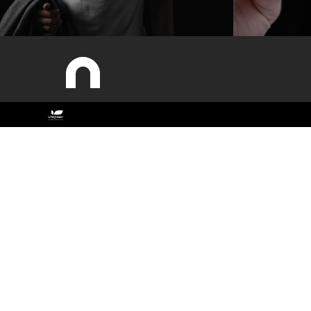
Sitemap
ESAC
Estudar
Antigos Alunos
Cursos
Contactos
Documentos Estratégicos
Identidade Gráfica
O campus
Qualidade
Recursos Humanos
Sobre a ESAC
Sustentabilidade