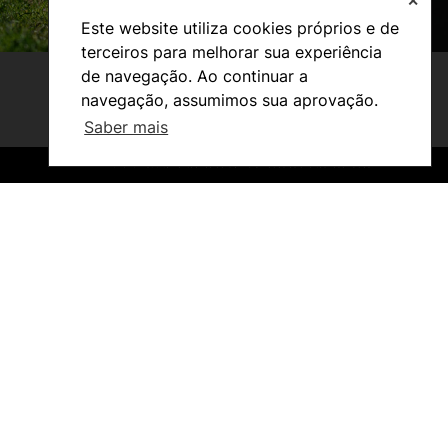
✕
Este website utiliza cookies próprios e de
terceiros para melhorar sua experiência
de navegação. Ao continuar a
navegação, assumimos sua aprovação.
Saber mais
©2026 Instituto Politécnico de Coimbra. Todos os direitos reservados.
©2026 Instituto Politécnico de Coimbra. Todos os direitos reservados.
Estudantes
Reconhecimento de Graus e Diplomas
Estrangeiros