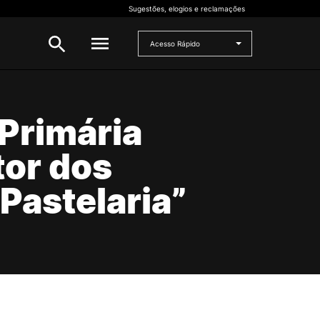
Sugestões, elogios e reclamações
Acesso Rápido
INVESTIGAÇÃO
Primária
 e
Bolsas de Investigação
tor dos
CERNAS
I2A
Pastelaria”
Projetos de I&D