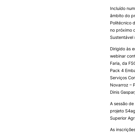
Formativ
SERVIÇOS À
Incluído num
COMUNIDADE
âmbito do pr
Politécnico 
Prestações de Serviço
no próximo 
Centro Hípico e Coudelaria
Sustentável 
Exploração Pecuária
Dirigido às 
webinar cont
Faria, da FS
Pack 4 Embal
MUDANÇA DE PAR
INSTITUIÇÃO/CURS
Serviços Com
Novarroz – 
Dinis Gaspar
A sessão de
projeto S4ag
Superior Agr
As inscriçõe