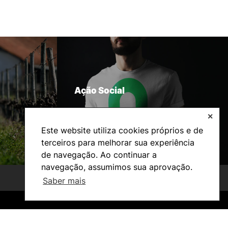
Ação Social
✕
Este website utiliza cookies próprios e de
terceiros para melhorar sua experiência
de navegação. Ao continuar a
navegação, assumimos sua aprovação.
Saber mais
©2026 Instituto Politécnico de Coimbra. Todos os direitos reservados.
©2026 Instituto Politécnico de Coimbra. Todos os direitos reservados.