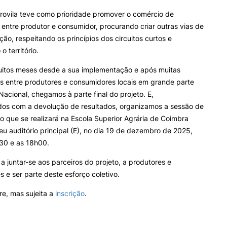
INTERNATIONAL
OFERTAS DE EMP
rovila teve como prioridade promover o comércio de
RELATIONS
E INFORMAÇÕES Ú
entre produtor e consumidor, procurando criar outras vias de
Search
ção, respeitando os princípios dos circuitos curtos e
Erasmus+
Serviços de Ação Social
 território.
International Student
AEESAC
Desporto
itos meses desde a sua implementação e após muitas
Informações Gerais
s entre produtores e consumidores locais em grande parte
 Nacional, chegamos à parte final do projeto. E,
os com a devolução de resultados, organizamos a sessão de
 que se realizará na Escola Superior Agrária de Coimbra
O
eu auditório principal (E), no dia 19 de dezembro de 2025,
h30 e as 18h00.
 juntar-se aos parceiros do projeto, a produtores e
 e ser parte deste esforço coletivo.
vre, mas sujeita a
inscrição
.