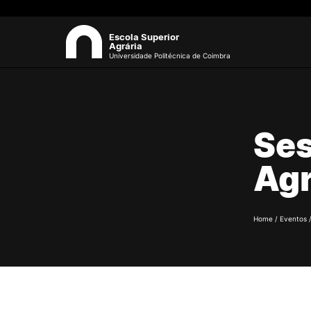
Escola Superior
Agrária
Universidade Politécnica de Coimbra
ESAC
Sea
Ses
Sobre a ESAC
O campus
Agr
Documentos Estratégicos
Identidade Gráfica
Qualidade
Sustentabilidade
Home
/
Eventos
Recursos Humanos
Antigos Alunos
Contactos
Formativ