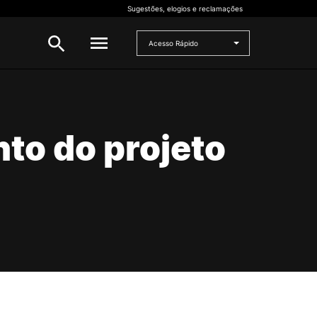
Sugestões, elogios e reclamações
Acesso Rápido
INVESTIGAÇÃO
 e
to do projeto
Bolsas de Investigação
CERNAS
I2A
Projetos de I&D