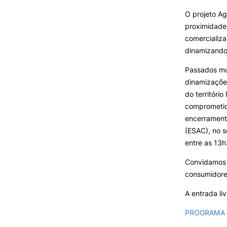
SERVIÇOS À
O projeto Ag
COMUNIDADE
proximidade 
comercializa
Prestações de Serviço
dinamizando o
Centro Hípico e Coudelaria
Exploração Pecuária
Passados mu
dinamizaçõe
do território
comprometid
encerramento
MUDANÇA DE PAR
INSTITUIÇÃO/CURS
(ESAC), no s
entre as 13
Convidamos a
consumidores
A entrada li
PROGRAMA