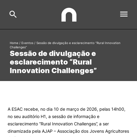
ESAC
Home
/
Eventos
/
Sessão de divulgação e esclarecimento “Rural Innovation
Challenges”
Search
Sessão de divulgação e
esclarecimento “Rural
Estudar
Innovation Challenges”
Formative Offer
General
Investigação
Serviços à comunidade
Search
A ESAC recebe, no dia 10 de março de 2026, pelas 14h00,
International Relations
no seu auditório H1, a sessão de informação e
esclarecimento “Rural Innovation Challenges”, a ser
Ofertas de Emprego e Informações Úteis
dinamizada pela AJAP – Associação dos Jovens Agricultores