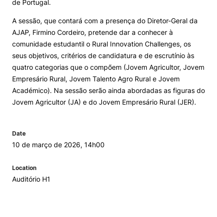
de Portugal.
Loja da Agrária
A sessão, que contará com a presença do Diretor-Geral da
AJAP, Firmino Cordeiro, pretende dar a conhecer à
comunidade estudantil o Rural Innovation Challenges, os
Mudança de Par Instituição/Curso
seus objetivos, critérios de candidatura e de escrutínio às
quatro categorias que o compõem (Jovem Agricultor, Jovem
Empresário Rural, Jovem Talento Agro Rural e Jovem
Académico). Na sessão serão ainda abordadas as figuras do
Jovem Agricultor (JA) e do Jovem Empresário Rural (JER).
©2026 Instituto Politécnico de Coimbra. Todos os direitos reservados.
Date
10 de março de 2026, 14h00
Location
Auditório H1