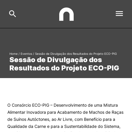
ESAC
Search
Home
/
Eventos
/
Sessão de Divulgação dos Resultados do Projeto ECO-PIG
Sessão de Divulgação dos
Estudar
Resultados do Projeto ECO-PIG
Formative Offer
General
Investigação
Serviços à comunidade
Search
O Consórcio ECO-PIG – Desenvolvimento de uma Mistura
International Relations
Alimentar Inovadora para Acabamento de Machos de Raças
de Suínos Autóctones, ao Ar Livre, com Benefício para a
Ofertas de Emprego e Informações Úteis
Qualidade da Carne e para a Sustentabilidade do Sistema,