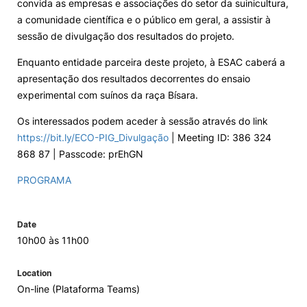
convida as empresas e associações do setor da suinicultura,
a comunidade científica e o público em geral, a assistir à
Loja da Agrária
sessão de divulgação dos resultados do projeto.
Enquanto entidade parceira deste projeto, à ESAC caberá a
Mudança de Par Instituição/Curso
apresentação dos resultados decorrentes do ensaio
experimental com suínos da raça Bísara.
Os interessados podem aceder à sessão através do link
https://bit.ly/ECO-PIG_Divulgação
| Meeting ID: 386 324
868 87 | Passcode: prEhGN
©2026 Instituto Politécnico de Coimbra. Todos os direitos reservados.
PROGRAMA
Date
10h00 às 11h00
Location
On-line (Plataforma Teams)