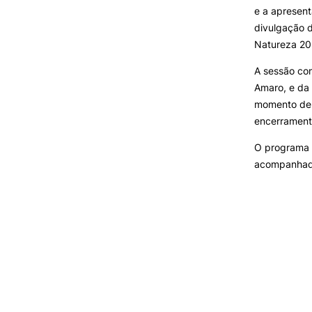
e a apresen
divulgação d
Natureza 20
A sessão con
Amaro, e da
momento de 
encerrament
O programa 
acompanhada