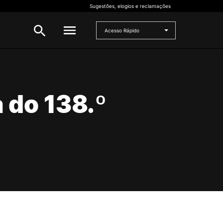
Sugestões, elogios e reclamações
Acesso Rápido
INVESTIGAÇÃO
 e
 do 138.º
Bolsas de Investigação
CERNAS
I2A
Projetos de I&D