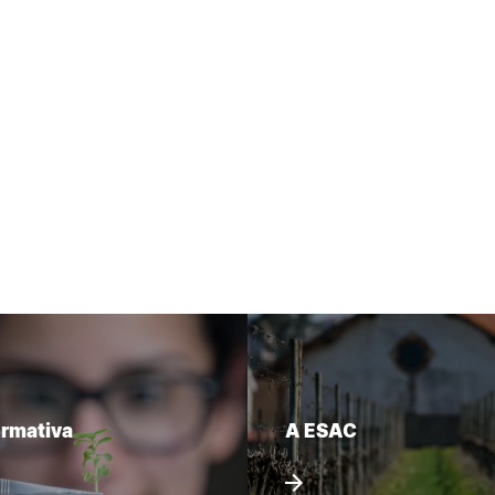
ormativa
A ESAC