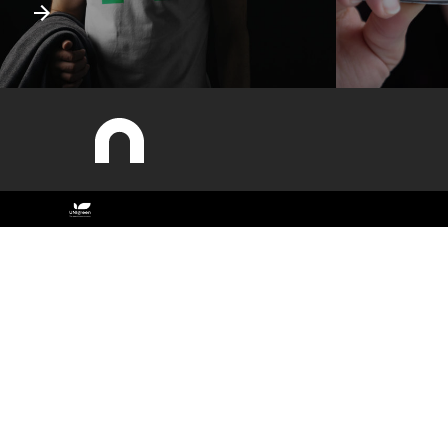
Sitemap
ESAC
Estudar
Antigos Alunos
Cursos
Contactos
Documentos Estratégicos
Identidade Gráfica
O campus
Qualidade
Recursos Humanos
Sobre a ESAC
Sustentabilidade