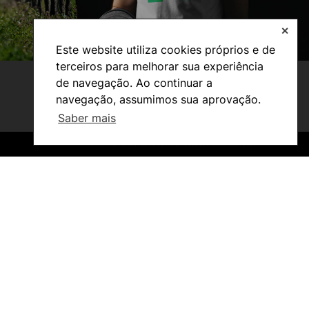
✕
Este website utiliza cookies próprios e de
terceiros para melhorar sua experiência
de navegação. Ao continuar a
navegação, assumimos sua aprovação.
Saber mais
©2026 Instituto Politécnico de Coimbra. Todos os direitos reservados.
©2026 Instituto Politécnico de Coimbra. Todos os direitos reservados.
Estudantes
Reconhecimento de Graus e Diplomas
Estrangeiros