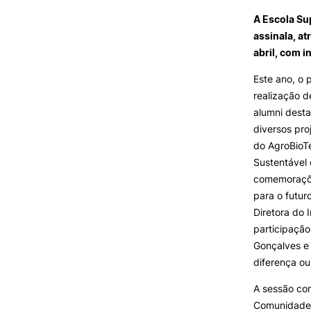
SERVIÇOS À
Formativ
A Escola Su
COMUNIDADE
assinala, a
abril, com i
Prestações de Serviço
Centro Hípico e Coudelaria
Este ano, o
Exploração Pecuária
realização 
alumni desta
diversos pro
do AgroBioT
Sustentável d
MUDANÇA DE PAR
INSTITUIÇÃO/CURS
comemoraçõe
para o futur
Diretora do 
participação
Gonçalves e 
diferença ou
A sessão co
Comunidade 