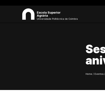
Escola Superior
Agrária
Universidade Politécnica de Coimbra
ESAC
Sea
Ses
Sobre a ESAC
O campus
ani
Documentos Estratégicos
Identidade Gráfica
Qualidade
Sustentabilidade
Home
/
Eventos
Recursos Humanos
Antigos Alunos
Contactos