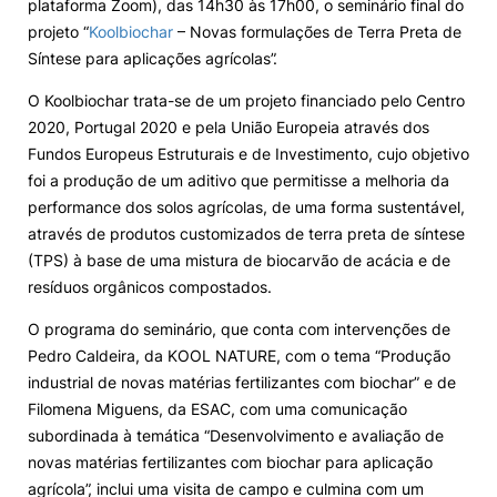
plataforma Zoom), das 14h30 às 17h00, o seminário final do
projeto “
Koolbiochar
– Novas formulações de Terra Preta de
Loja da Agrária
Síntese para aplicações agrícolas”.
O Koolbiochar trata-se de um projeto financiado pelo Centro
Mudança de Par Instituição/Curso
2020, Portugal 2020 e pela União Europeia através dos
Fundos Europeus Estruturais e de Investimento, cujo objetivo
foi a produção de um aditivo que permitisse a melhoria da
performance dos solos agrícolas, de uma forma sustentável,
através de produtos customizados de terra preta de síntese
(TPS) à base de uma mistura de biocarvão de acácia e de
©2026 Instituto Politécnico de Coimbra. Todos os direitos reservados.
resíduos orgânicos compostados.
O programa do seminário, que conta com intervenções de
Pedro Caldeira, da KOOL NATURE, com o tema “Produção
industrial de novas matérias fertilizantes com biochar” e de
Filomena Miguens, da ESAC, com uma comunicação
subordinada à temática “Desenvolvimento e avaliação de
novas matérias fertilizantes com biochar para aplicação
agrícola”, inclui uma visita de campo e culmina com um