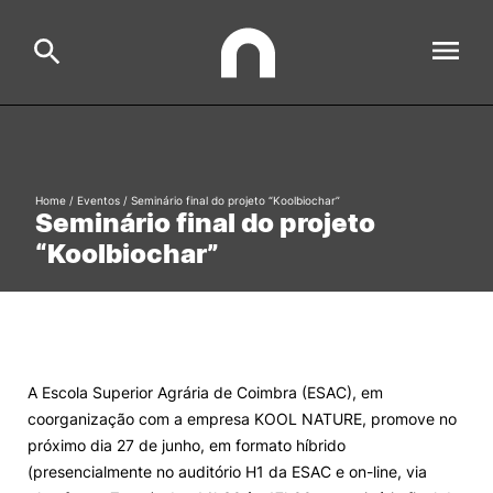
ESAC
Search
Home
/
Eventos
/
Seminário final do projeto “Koolbiochar”
Seminário final do projeto
Estudar
“Koolbiochar”
Formative Offer
General
Investigação
Serviços à comunidade
Search
A Escola Superior Agrária de Coimbra (ESAC), em
International Relations
coorganização com a empresa KOOL NATURE, promove no
próximo dia 27 de junho, em formato híbrido
Ofertas de Emprego e Informações Úteis
(presencialmente no auditório H1 da ESAC e on-line, via