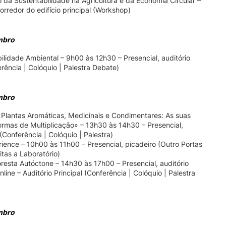
da Sustentabilidade na Agricultura e da Economia Circular –
corredor do edifício principal (Workshop)
mbro
ilidade Ambiental – 9h00 às 12h30 – Presencial, auditório
rência | Colóquio | Palestra Debate)
mbro
«Plantas Aromáticas, Medicinais e Condimentares: As suas
ormas de Multiplicação» – 13h30 às 14h30 – Presencial,
 (Conferência | Colóquio | Palestra)
ience – 10h00 às 11h00 – Presencial, picadeiro (Outro Portas
itas a Laboratório)
oresta Autóctone – 14h30 às 17h00 – Presencial, auditório
nline – Auditório Principal (Conferência | Colóquio | Palestra
mbro