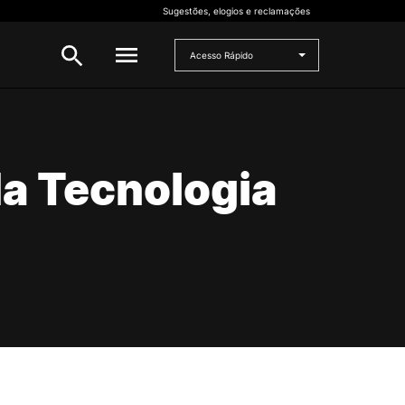
Sugestões, elogios e reclamações
Acesso Rápido
INVESTIGAÇÃO
 e
da Tecnologia
Bolsas de Investigação
CERNAS
I2A
Projetos de I&D