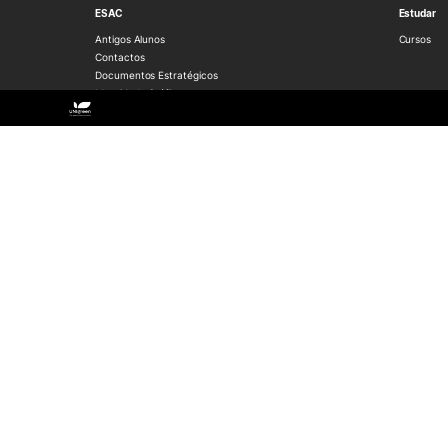
ESAC
Estudar
Antigos Alunos
Cursos
Contactos
Documentos Estratégicos
Identidade Gráfica
O campus
Qualidade
Recursos Humanos
Sobre a ESAC
Sustentabilidade
Investigação
Serviços 
Bolsas de Investigação
Prestaçõe
CERNAS
Centro Híp
I2A
Projetos de I&D
Inforestudante
Loja da Ag