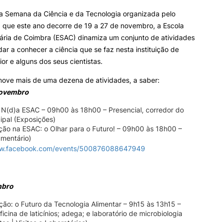
INTERNATIONAL
OFERTAS DE EMP
a Semana da Ciência e da Tecnologia organizada pelo
RELATIONS
E INFORMAÇÕES Ú
, que este ano decorre de 19 a 27 de novembro, a Escola
ária de Coimbra (ESAC) dinamiza um conjunto de atividades
Erasmus+
Serviços de Ação Social
dar a conhecer a ciência que se faz nesta instituição de
International Student
AEESAC
ior e alguns dos seus cientistas.
Desporto
e Offer
General
Informações Gerais
ove mais de uma dezena de atividades, a saber:
novembro
Search
 N(d)a ESAC – 09h00 às 18h00 – Presencial, corredor do
cipal (Exposições)
O
ção na ESAC: o Olhar para o Futuro! – 09h00 às 18h00 –
umentário)
ww.facebook.com/events/500876088647949
mbro
ão: o Futuro da Tecnologia Alimentar – 9h15 às 13h15 –
ficina de laticínios; adega; e laboratório de microbiologia