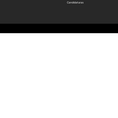
Candidaturas
à comunidade
International Relations
s de Serviço
Erasmus+
ico e Coudelaria
International Student
rária