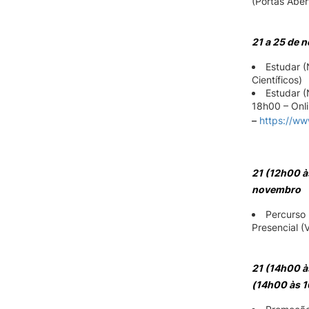
(Portas Abert
21 a 25 de 
Estudar (
Científicos)
Estudar 
18h00 – Onl
–
https://w
21 (12h00 à
novembro
Percurso 
Presencial (
21 (14h00 à
(14h00 às 1