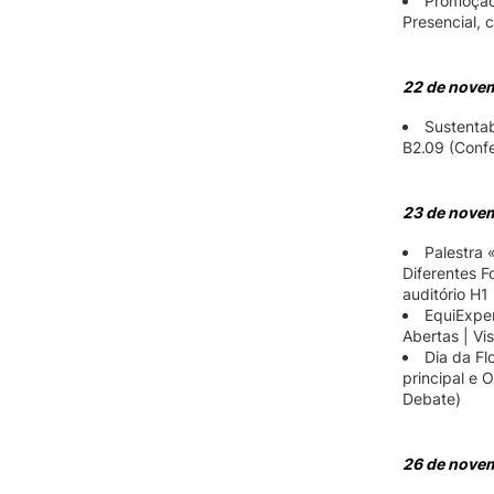
Promoção 
Presencial, 
22 de nove
Sustentab
B2.09 (Confe
23 de nove
Palestra 
Diferentes F
auditório H1
EquiExper
Abertas | Vis
Dia da Fl
principal e O
Debate)
26 de nove