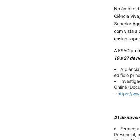
SERVIÇOS À
No âmbito d
COMUNIDADE
Ciência Viva
Superior Agr
Prestações de Serviço
com vista a 
Centro Hípico e Coudelaria
ensino super
Exploração Pecuária
Formativ
A ESAC prom
19 a 27 de 
A Ciência
MUDANÇA DE PAR
edifício prin
INSTITUIÇÃO/CURS
Investiga
Online (Doc
–
https://w
21 de nove
Fermentaç
Presencial, o