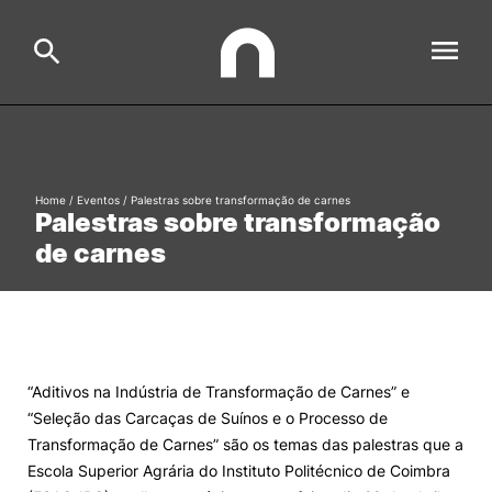
ESAC
Search
Home
/
Eventos
/
Palestras sobre transformação de carnes
Palestras sobre transformação
Estudar
de carnes
Formative Offer
General
Investigação
Serviços à comunidade
Search
“Aditivos na Indústria de Transformação de Carnes” e
International Relations
“Seleção das Carcaças de Suínos e o Processo de
Transformação de Carnes” são os temas das palestras que a
Ofertas de Emprego e Informações Úteis
Escola Superior Agrária do Instituto Politécnico de Coimbra