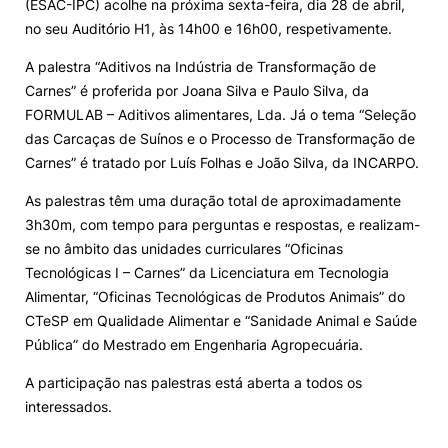
(ESAC-IPC) acolhe na próxima sexta-feira, dia 28 de abril,
no seu Auditório H1, às 14h00 e 16h00, respetivamente.
Loja da Agrária
A palestra “Aditivos na Indústria de Transformação de
Carnes” é proferida por Joana Silva e Paulo Silva, da
Mudança de Par Instituição/Curso
FORMULAB – Aditivos alimentares, Lda. Já o tema “Seleção
das Carcaças de Suínos e o Processo de Transformação de
Carnes” é tratado por Luís Folhas e João Silva, da INCARPO.
As palestras têm uma duração total de aproximadamente
3h30m, com tempo para perguntas e respostas, e realizam-
se no âmbito das unidades curriculares “Oficinas
©2026 Instituto Politécnico de Coimbra. Todos os direitos reservados.
Tecnológicas I – Carnes” da Licenciatura em Tecnologia
Alimentar, “Oficinas Tecnológicas de Produtos Animais” do
CTeSP em Qualidade Alimentar e “Sanidade Animal e Saúde
Pública” do Mestrado em Engenharia Agropecuária.
A participação nas palestras está aberta a todos os
interessados.