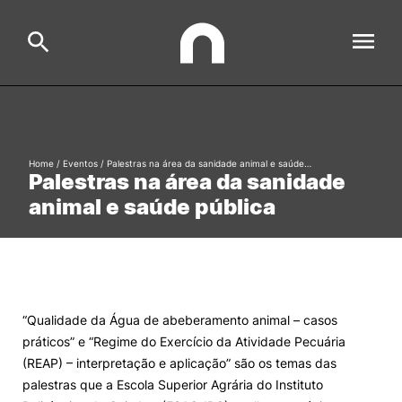
ESAC
Search
Home
/
Eventos
/
Palestras na área da sanidade animal e saúde…
Palestras na área da sanidade
Estudar
animal e saúde pública
Formative Offer
General
Investigação
Serviços à comunidade
Search
“Qualidade da Água de abeberamento animal – casos
International Relations
práticos” e “Regime do Exercício da Atividade Pecuária
(REAP) – interpretação e aplicação” são os temas das
Ofertas de Emprego e Informações Úteis
palestras que a Escola Superior Agrária do Instituto