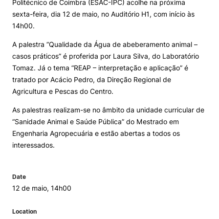
Politécnico de Coimbra (ESAC-IPC) acolhe na próxima
sexta-feira, dia 12 de maio, no Auditório H1, com início às
Loja da Agrária
14h00.
A palestra “Qualidade da Água de abeberamento animal –
Mudança de Par Instituição/Curso
casos práticos” é proferida por Laura Silva, do Laboratório
Tomaz. Já o tema “REAP – interpretação e aplicação” é
tratado por Acácio Pedro, da Direção Regional de
Agricultura e Pescas do Centro.
As palestras realizam-se no âmbito da unidade curricular de
“Sanidade Animal e Saúde Pública” do Mestrado em
©2026 Instituto Politécnico de Coimbra. Todos os direitos reservados.
Engenharia Agropecuária e estão abertas a todos os
interessados.
Date
12 de maio, 14h00
Location