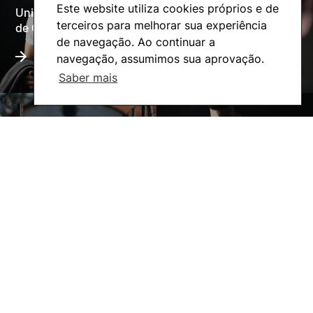
Este website utiliza cookies próprios e de
Universidade Politécnica
Oferta Formativa
terceiros para melhorar sua experiência
de Coimbra
de navegação. Ao continuar a
navegação, assumimos sua aprovação.
Saber mais
A ESAC
Ação Social
©2026 Instituto Politécnico de Coimbra. Todos os direitos reservados.