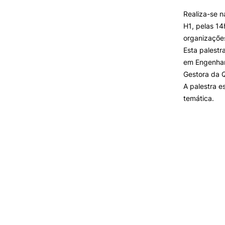
SERVIÇOS À
Realiza-se n
COMUNIDADE
H1, pelas 14
organizações:
Prestações de Serviço
Esta palestr
Centro Hípico e Coudelaria
em Engenhari
Exploração Pecuária
Gestora da 
A palestra e
temática.
MUDANÇA DE PAR
INSTITUIÇÃO/CURS