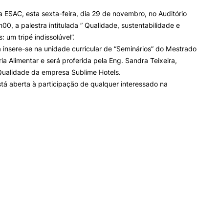
INTERNATIONAL
OFERTAS DE EMP
a ESAC, esta sexta-feira, dia 29 de novembro, no Auditório
RELATIONS
E INFORMAÇÕES Ú
Search
h00, a palestra intitulada ” Qualidade, sustentabilidade e
 um tripé indissolúvel”.
Erasmus+
Serviços de Ação Social
a insere-se na unidade curricular de “Seminários” do Mestrado
International Student
AEESAC
a Alimentar e será proferida pela Eng. Sandra Teixeira,
Desporto
Qualidade da empresa Sublime Hotels.
Informações Gerais
stá aberta à participação de qualquer interessado na
O