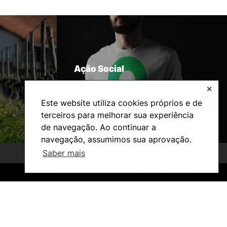
Ação Social
✕
Este website utiliza cookies próprios e de
terceiros para melhorar sua experiência
de navegação. Ao continuar a
navegação, assumimos sua aprovação.
Saber mais
©2026 Instituto Politécnico de Coimbra. Todos os direitos reservados.
©2026 Instituto Politécnico de Coimbra. Todos os direitos reservados.