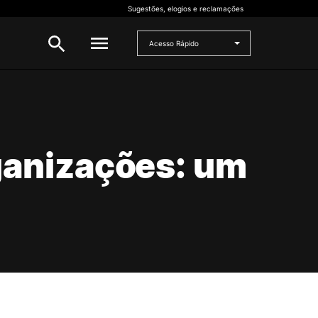
Sugestões, elogios e reclamações
Acesso Rápido
INVESTIGAÇÃO
 e
Bolsas de Investigação
ganizações: um
CERNAS
I2A
Projetos de I&D