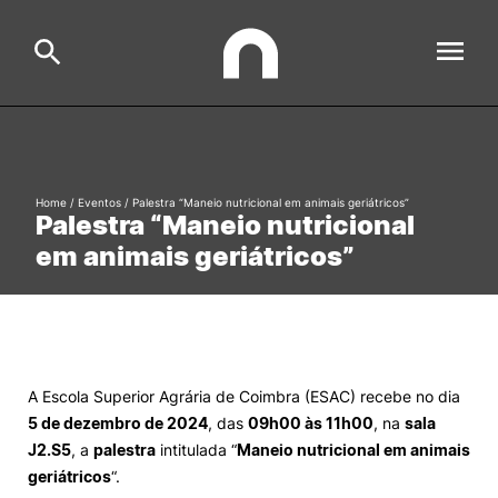
ESAC
Search
Home
/
Eventos
/
Palestra “Maneio nutricional em animais geriátricos”
Palestra “Maneio nutricional
Estudar
em animais geriátricos”
Formative Offer
General
Investigação
Serviços à comunidade
Search
A Escola Superior Agrária de Coimbra (ESAC) recebe no dia
International Relations
5 de dezembro de 2024
, das
09h00 às 11h00
, na
sala
J2.S5
, a
palestra
intitulada “
Maneio nutricional em animais
Ofertas de Emprego e Informações Úteis
geriátricos
“.