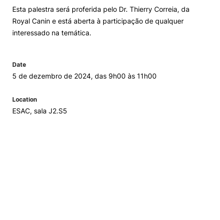
Esta palestra será proferida pelo Dr. Thierry Correia, da
Loja da Agrária
Royal Canin e está aberta à participação de qualquer
interessado na temática.
Mudança de Par Instituição/Curso
Date
5 de dezembro de 2024, das 9h00 às 11h00
Location
ESAC, sala J2.S5
©2026 Instituto Politécnico de Coimbra. Todos os direitos reservados.