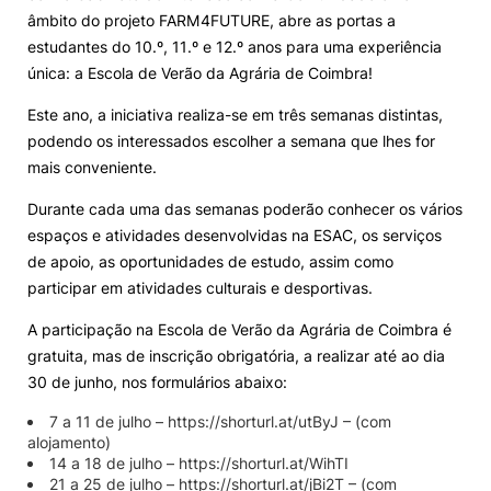
âmbito do projeto FARM4FUTURE, abre as portas a
Loja da Agrária
estudantes do 10.º, 11.º e 12.º anos para uma experiência
única: a Escola de Verão da Agrária de Coimbra!
Mudança de Par Instituição/Curso
Este ano, a iniciativa realiza-se em três semanas distintas,
podendo os interessados escolher a semana que lhes for
mais conveniente.
Durante cada uma das semanas poderão conhecer os vários
espaços e atividades desenvolvidas na ESAC, os serviços
de apoio, as oportunidades de estudo, assim como
©2026 Instituto Politécnico de Coimbra. Todos os direitos reservados.
participar em atividades culturais e desportivas.
A participação na Escola de Verão da Agrária de Coimbra é
gratuita, mas de inscrição obrigatória, a realizar até ao dia
30 de junho, nos formulários abaixo:
7 a 11 de julho – https://shorturl.at/utByJ – (com
alojamento)
14 a 18 de julho – https://shorturl.at/WihTI
21 a 25 de julho – https://shorturl.at/jBi2T – (com