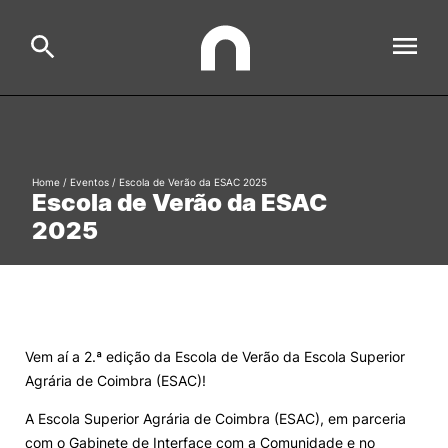
ESAC
Search
Home
/
Eventos
/
Escola de Verão da ESAC 2025
Escola de Verão da ESAC
Estudar
2025
Formative Offer
General
Investigação
Serviços à comunidade
Search
Vem aí a 2.ª edição da Escola de Verão da Escola Superior
International Relations
Agrária de Coimbra (ESAC)!
A Escola Superior Agrária de Coimbra (ESAC), em parceria
Ofertas de Emprego e Informações Úteis
com o Gabinete de Interface com a Comunidade e no