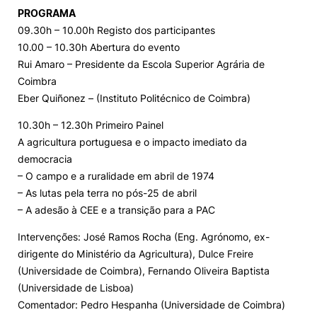
PROGRAMA
Loja da Agrária
09.30h – 10.00h Registo dos participantes
10.00 – 10.30h Abertura do evento
Rui Amaro – Presidente da Escola Superior Agrária de
Mudança de Par Instituição/Curso
Coimbra
Eber Quiñonez – (Instituto Politécnico de Coimbra)
10.30h – 12.30h Primeiro Painel
A agricultura portuguesa e o impacto imediato da
democracia
– O campo e a ruralidade em abril de 1974
©2026 Instituto Politécnico de Coimbra. Todos os direitos reservados.
– As lutas pela terra no pós-25 de abril
– A adesão à CEE e a transição para a PAC
Intervenções: José Ramos Rocha (Eng. Agrónomo, ex-
dirigente do Ministério da Agricultura), Dulce Freire
(Universidade de Coimbra), Fernando Oliveira Baptista
(Universidade de Lisboa)
Comentador: Pedro Hespanha (Universidade de Coimbra)