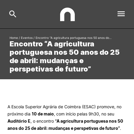
Home
/
Eventos
/
Encontro “A agricultura portuguesa nos 50 anos do…
Encontro “A agricultura
ESAC
Search
portuguesa nos 50 anos do 25
de abril: mudanças e
Estudar
perspetivas de futuro”
Formative Offer
General
Investigação
Serviços à comunidade
Search
A Escola Superior Agrária de Coimbra (ESAC) promove, no
International Relations
próximo dia
10 de maio
, com início pelas 9h30, no seu
Auditório E
, o encontro
“A agricultura portuguesa nos 50
Ofertas de Emprego e Informações Úteis
anos do 25 de abril: mudanças e perspetivas de futuro”
.