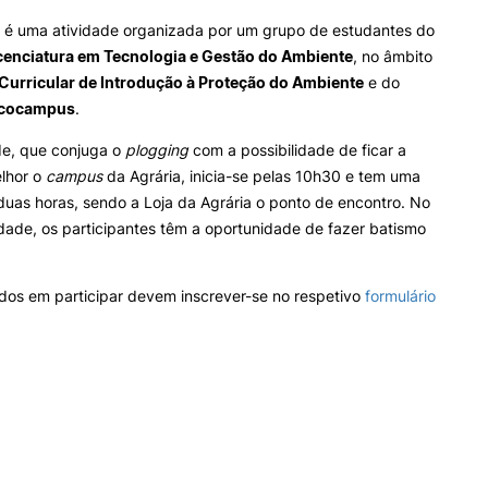
INTERNATIONAL
OFERTAS DE EMP
é uma atividade organizada por um grupo de estudantes do
RELATIONS
E INFORMAÇÕES Ú
Search
icenciatura em Tecnologia e Gestão do Ambiente
, no âmbito
Curricular de Introdução à Proteção do Ambiente
e do
Erasmus+
Serviços de Ação Social
Ecocampus
.
International Student
AEESAC
Desporto
de, que conjuga o
plogging
com a possibilidade de ficar a
Informações Gerais
lhor o
campus
da Agrária, inicia-se pelas 10h30 e tem uma
uas horas, sendo a Loja da Agrária o ponto de encontro. No
vidade, os participantes têm a oportunidade de fazer batismo
O
dos em participar devem inscrever-se no respetivo
formulário