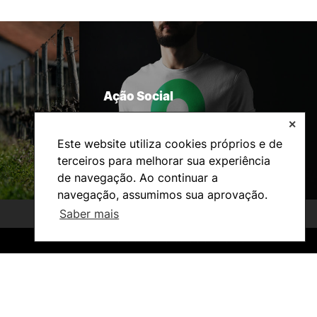
Ação Social
✕
Este website utiliza cookies próprios e de
terceiros para melhorar sua experiência
de navegação. Ao continuar a
navegação, assumimos sua aprovação.
Saber mais
©2026 Instituto Politécnico de Coimbra. Todos os direitos reservados.
©2026 Instituto Politécnico de Coimbra. Todos os direitos reservados.