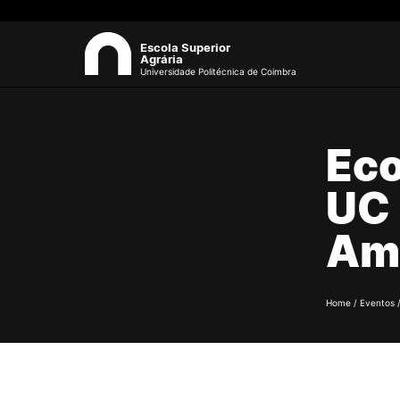
Escola Superior
Agrária
Universidade Politécnica de Coimbra
ESAC
Eco
Sea
Sobre a ESAC
UC 
O campus
Documentos Estratégicos
Am
Identidade Gráfica
Qualidade
Sustentabilidade
Recursos Humanos
Home
/
Eventos
Antigos Alunos
Contactos
Formativ