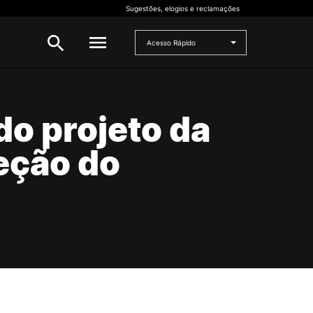
Sugestões, elogios e reclamações
Acesso Rápido
INVESTIGAÇÃO
do projeto da
 e
Bolsas de Investigação
eção do
CERNAS
I2A
Projetos de I&D