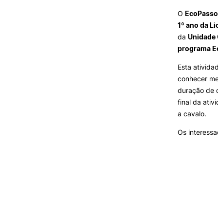
SERVIÇOS À
O
EcoPasso
COMUNIDADE
1º ano da L
da
Unidade 
Prestações de Serviço
programa 
Centro Hípico e Coudelaria
Exploração Pecuária
Esta ativida
conhecer me
duração de d
final da ati
a cavalo.
MUDANÇA DE PAR
INSTITUIÇÃO/CURS
Os interessa