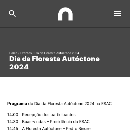
ESAC
Search
Home
/
Eventos
/
Dia da Floresta Autóctone 2024
Dia da Floresta Autóctone
Estudar
2024
Formative Offer
General
Investigação
Serviços à comunidade
Search
Programa
do Dia da Floresta Autóctone 2024 na ESAC
International Relations
14:00 | Recepção dos participantes
14:30 | Boas-vindas – Presidência da ESAC
Ofertas de Emprego e Informações Úteis
14:45 | A Floresta Autóctone – Pedro Bingre