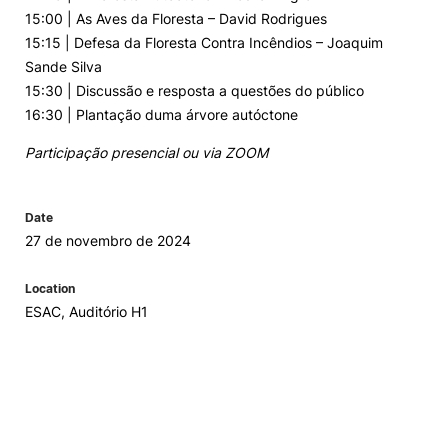
15:00 | As Aves da Floresta – David Rodrigues
Loja da Agrária
15:15 | Defesa da Floresta Contra Incêndios – Joaquim
Sande Silva
15:30 | Discussão e resposta a questões do público
Mudança de Par Instituição/Curso
16:30 | Plantação duma árvore autóctone
Participação presencial ou via ZOOM
Date
27 de novembro de 2024
©2026 Instituto Politécnico de Coimbra. Todos os direitos reservados.
Location
ESAC, Auditório H1