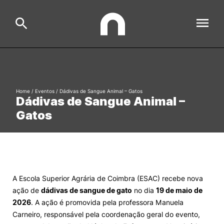
ESAC
Search
Home
/
Eventos
/
Dádivas de Sangue Animal – Gatos
Dádivas de Sangue Animal –
Estudar
Gatos
Formative Offer
General
Investigação
Serviços à comunidade
Search
A Escola Superior Agrária de Coimbra (ESAC) recebe nova
International Relations
ação de
dádivas de sangue de gato
no dia
19 de maio de
2026
. A ação é promovida pela professora Manuela
Ofertas de Emprego e Informações Úteis
Carneiro, responsável pela coordenação geral do evento,