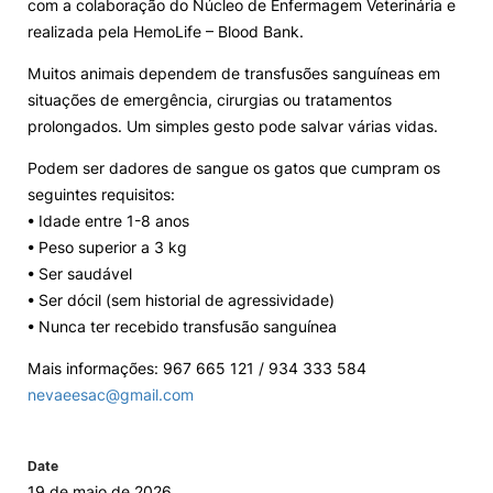
com a colaboração do Núcleo de Enfermagem Veterinária e
realizada pela HemoLife – Blood Bank.
Loja da Agrária
Muitos animais dependem de transfusões sanguíneas em
situações de emergência, cirurgias ou tratamentos
Mudança de Par Instituição/Curso
prolongados. Um simples gesto pode salvar várias vidas.
Podem ser dadores de sangue os gatos que cumpram os
seguintes requisitos:
• Idade entre 1-8 anos
• Peso superior a 3 kg
• Ser saudável
©2026 Instituto Politécnico de Coimbra. Todos os direitos reservados.
• Ser dócil (sem historial de agressividade)
• Nunca ter recebido transfusão sanguínea
Mais informações: 967 665 121 / 934 333 584
nevaeesac@gmail.com
Date
19 de maio de 2026