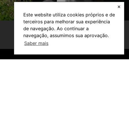
✕
Este website utiliza cookies próprios e de
terceiros para melhorar sua experiência
de navegação. Ao continuar a
navegação, assumimos sua aprovação.
Saber mais
©2026 Instituto Politécnico de Coimbra. Todos os direitos reservados.
©2026 Instituto Politécnico de Coimbra. Todos os direitos reservados.
Estudantes
Reconhecimento de Graus e Diplomas
Estrangeiros