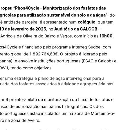
INTERNATIONAL
OFERTAS DE EMP
e Offer
General
uropeu “Phos4Cycle – Monitorização dos fosfatos das
RELATIONS
E INFORMAÇÕES Ú
grícolas para utilização sustentável do solo e da água”
, do
 é entidade parceira, é apresentado num
colóquio
, que tem
Erasmus+
Serviços de Ação Social
Search
19 de fevereiro de 2025
, no
Auditório da CALCOB
–
International Student
AEESAC
Agrícola de Oliveira do Bairro e Vagos, com início às
16h00
.
Desporto
Informações Gerais
hos4Cycle é financiado pelo programa Interreg Sudoe, com
ento global de 1 892 764,63€. O projeto é liderado pelo
spanha), e envolve instituições portuguesas (ESAC e Calcob) e
TAVI), tendo como objetivos:
O
er uma estratégia e plano de ação inter-regional para a
uada dos fosfatos associados à atividade agropecuária nas
ar 6 projetos-piloto de monitorização do fluxo de fosfatos e
risco de eutrofização nas bacias hidrográficas. Os dois
loto portugueses estão instalados um na zona de Montemo-o-
tro na zona de Aveiro.