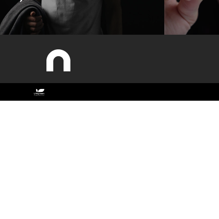
Sitemap
ESAC
Estudar
Antigos Alunos
Cursos
Contactos
Documentos Estratégicos
Identidade Gráfica
O campus
Qualidade
Recursos Humanos
Sobre a ESAC
Sustentabilidade