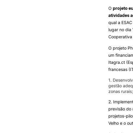
SERVIÇOS À
Formativ
O
projeto e
COMUNIDADE
atividades a
qual a ESAC
Prestações de Serviço
lugar no dia
Centro Hípico e Coudelaria
Cooperativa 
Exploração Pecuária
O projeto P
um financiam
Itagra.ct (E
francesas (I
MUDANÇA DE PAR
INSTITUIÇÃO/CURS
1. Desenvolv
gestão adeq
zonas rurais;
2. Implement
previsão do 
projetos-pi
Velho e o ou