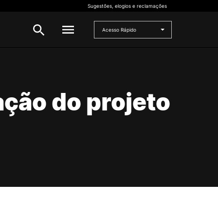
Sugestões, elogios e reclamações
Acesso Rápido
INVESTIGAÇÃO
 e
ção do projeto
Bolsas de Investigação
CERNAS
I2A
Projetos de I&D