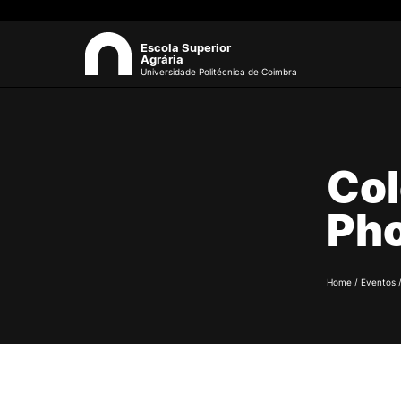
Escola Superior
Agrária
Universidade Politécnica de Coimbra
ESAC
Sea
Col
Sobre a ESAC
O campus
Ph
Documentos Estratégicos
Identidade Gráfica
Qualidade
Sustentabilidade
Home
/
Eventos
Recursos Humanos
Antigos Alunos
Contactos