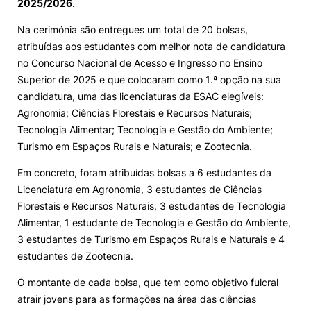
2025/2026.
Loja da Agrária
Na cerimónia são entregues um total de 20 bolsas,
atribuídas aos estudantes com melhor nota de candidatura
no Concurso Nacional de Acesso e Ingresso no Ensino
Mudança de Par Instituição/Curso
Superior de 2025 e que colocaram como 1.ª opção na sua
candidatura, uma das licenciaturas da ESAC elegíveis:
Agronomia; Ciências Florestais e Recursos Naturais;
Tecnologia Alimentar; Tecnologia e Gestão do Ambiente;
Turismo em Espaços Rurais e Naturais; e Zootecnia.
Em concreto, foram atribuídas bolsas a 6 estudantes da
©2026 Instituto Politécnico de Coimbra. Todos os direitos reservados.
Licenciatura em Agronomia, 3 estudantes de Ciências
Florestais e Recursos Naturais, 3 estudantes de Tecnologia
Alimentar, 1 estudante de Tecnologia e Gestão do Ambiente,
3 estudantes de Turismo em Espaços Rurais e Naturais e 4
estudantes de Zootecnia.
O montante de cada bolsa, que tem como objetivo fulcral
atrair jovens para as formações na área das ciências