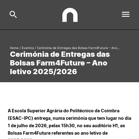
ESAC
Home
/
Eventos
/
Cerimónia de Entregas das Bolsas Farm4Future – Ano…
Search
Cerimónia de Entregas das
Bolsas Farm4Future – Ano
Estudar
letivo 2025/2026
Formative Offer
General
Investigação
Serviços à comunidade
Search
A Escola Superior Agrária do Politécnico de Coimbra
International Relations
(ESAC-IPC) entrega, numa cerimónia que tem lugar no dia
1 de julho de 2026, pelas 15h30, no seu auditório H1, as
Ofertas de Emprego e Informações Úteis
Bolsas Farm4Future referentes ao ano letivo de