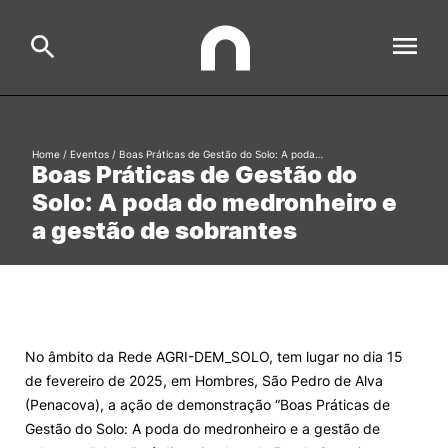
ESAC
Home
/
Eventos
/
Boas Práticas de Gestão do Solo: A poda…
Search
Boas Práticas de Gestão do
Solo: A poda do medronheiro e
Estudar
a gestão de sobrantes
Formative Offer
General
Investigação
Serviços à comunidade
Search
No âmbito da Rede AGRI-DEM_SOLO, tem lugar no dia 15
International Relations
de fevereiro de 2025, em Hombres, São Pedro de Alva
(Penacova), a ação de demonstração “Boas Práticas de
Ofertas de Emprego e Informações Úteis
Gestão do Solo: A poda do medronheiro e a gestão de