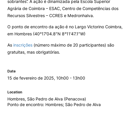
sobrantes”. A ação é dinamizada pela Escola Superior
Agrária de Coimbra – ESAC, Centro de Competências dos
Loja da Agrária
Recursos Silvestres – CCRES e Medronhalva.
O ponto de encontro da ação é no Largo Victorino Coimbra,
Mudança de Par Instituição/Curso
em Hombres (40°17’04.8″N 8°11’47.1″W)
As
inscrições
(número máximo de 20 participantes) são
gratuitas, mas obrigatórias.
Date
©2026 Instituto Politécnico de Coimbra. Todos os direitos reservados.
15 de fevereiro de 2025, 10h00 - 13h00
Location
Hombres, São Pedro de Alva (Penacova)
Ponto de encontro: Hombres; São Pedro de Alva