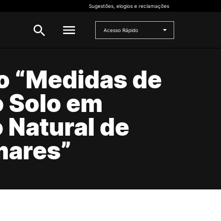
Sugestões, elogios e reclamações
Acesso Rápido
o “Medidas de
INVESTIGAÇÃO
 e
o Solo em
Bolsas de Investigação
CERNAS
 Natural de
I2A
Projetos de I&D
mares”