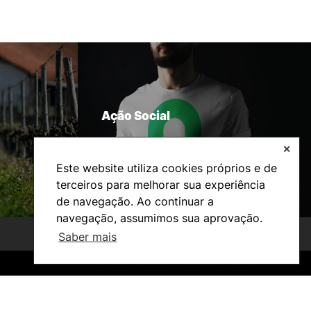
Ação Social
✕
Este website utiliza cookies próprios e de
terceiros para melhorar sua experiência
de navegação. Ao continuar a
navegação, assumimos sua aprovação.
Saber mais
©2026 Instituto Politécnico de Coimbra. Todos os direitos reservados.
©2026 Instituto Politécnico de Coimbra. Todos os direitos reservados.