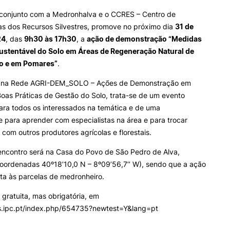
INTERNATIONAL
OFERTAS DE EMP
conjunto com a Medronhalva e o CCRES – Centro de
RELATIONS
E INFORMAÇÕES Ú
s dos Recursos Silvestres, promove no próximo dia
31 de
Search
24
, das
9h30 às 17h30
, a
ação de demonstração “Medidas
Erasmus+
Serviços de Ação Social
ustentável do Solo em Áreas de Regeneração Natural de
International Student
AEESAC
o e em Pomares”
.
Desporto
Informações Gerais
 na Rede AGRI-DEM_SOLO – Ações de Demonstração em
oas Práticas de Gestão do Solo, trata-se de um evento
ara todos os interessados na temática e de uma
 para aprender com especialistas na área e para trocar
O
 com outros produtores agrícolas e florestais.
encontro será na Casa do Povo de São Pedro de Alva,
oordenadas 40º18’10,0 N – 8º09’56,7’’ W), sendo que a ação
sita às parcelas de medronheiro.
é gratuita, mas obrigatória, em
ms.ipc.pt/index.php/654735?newtest=Y&lang=pt