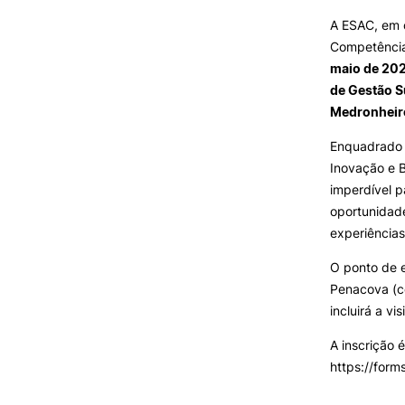
SERVIÇOS À
A ESAC, em 
COMUNIDADE
Competência
maio de 20
Prestações de Serviço
de Gestão S
Centro Hípico e Coudelaria
Medronheir
Exploração Pecuária
Enquadrado
Inovação e B
imperdível p
oportunidade
MUDANÇA DE PAR
INSTITUIÇÃO/CURS
experiências
O ponto de 
Penacova (c
incluirá a vi
A inscrição 
https://for