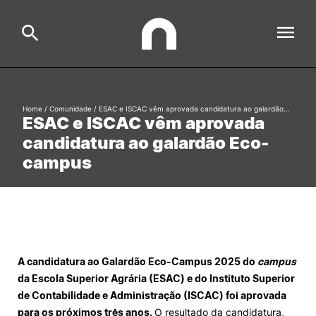
ESAC
Home
/
Comunidade
/
ESAC e ISCAC vêm aprovada candidatura ao galardão…
Search
ESAC e ISCAC vêm aprovada
candidatura ao galardão Eco-
Estudar
campus
Formative Offer
General
Investigação
Serviços à comunidade
Search
International Relations
A candidatura ao Galardão Eco-Campus 2025 do
campus
da Escola Superior Agrária (ESAC) e do Instituto Superior
de Contabilidade e Administração (ISCAC) foi aprovada
Ofertas de Emprego e Informações Úteis
para os próximos três anos.
O resultado da candidatura,