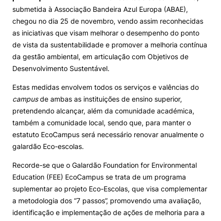
submetida à Associação Bandeira Azul Europa (ABAE),
Loja da Agrária
chegou no dia 25 de novembro, vendo assim reconhecidas
as iniciativas que visam melhorar o desempenho do ponto
de vista da sustentabilidade e promover a melhoria contínua
Mudança de Par Instituição/Curso
da gestão ambiental, em articulação com Objetivos de
Desenvolvimento Sustentável.
Estas medidas envolvem todos os serviços e valências do
campus
de ambas as instituições de ensino superior,
pretendendo alcançar, além da comunidade académica,
também a comunidade local, sendo que, para manter o
©2026 Instituto Politécnico de Coimbra. Todos os direitos reservados.
estatuto EcoCampus será necessário renovar anualmente o
galardão Eco-escolas.
Recorde-se que o Galardão Foundation for Environmental
Education (FEE) EcoCampus se trata de um programa
suplementar ao projeto Eco-Escolas, que visa complementar
a metodologia dos “7 passos”, promovendo uma avaliação,
identificação e implementação de ações de melhoria para a