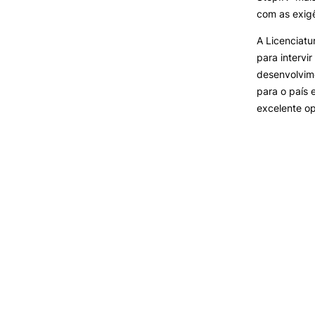
com as exigê
A Licenciatu
para intervir
desenvolvime
para o país 
excelente o