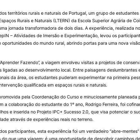
e Offer
General
INTERNATIONAL
OFERTAS DE EMP
RELATIONS
E INFORMAÇÕES Ú
os territórios rurais e naturais de Portugal, um grupo de estudantes
spaços Rurais e Naturais (LTERN) da Escola Superior Agrária de C
Erasmus+
Serviços de Ação Social
Search
a jornada transformadora de dois dias. A experiência, realizada n
International Student
AEESAC
pIN – Atividades de Imersão e Experimentação, levou os participant
Desporto
e oportunidades do mundo rural, abrindo portas para uma nova visão
Informações Gerais
Aprender Fazendo”, a viagem envolveu visitas a projetos de conser
 ligadas ao desenvolvimento local. Entre paisagens deslumbrantes e
onais da área, os estudantes puderam experimentar na primeira pes
O
ntervenção qualificada em espaços rurais e naturais.
, promovida pela Coordenação do Curso e minuciosamente planeada p
m a colaboração do estudante do 1º ano, Rodrigo Ferreira, foi cofina
lhos e inserida no Projeto IPC+ Sucesso 2.0, que visa potenciar o su
ade através de experiências reais no terreno.
dos participantes, esta experiência foi um verdadeiro “abre-mentes”
s do que uma viagem: é uma oportunidade de descobrir caminhos de 