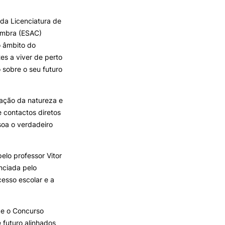
REGO
LOJA DA AGRÁRIA
TEIS
 da Licenciatura de
oimbra (ESAC)
o âmbito do
es a viver de perto
 sobre o seu futuro
vação da natureza e
 contactos diretos
soa o verdadeiro
elo professor Vitor
nciada pelo
cesso escolar e a
 e o Concurso
futuro alinhados