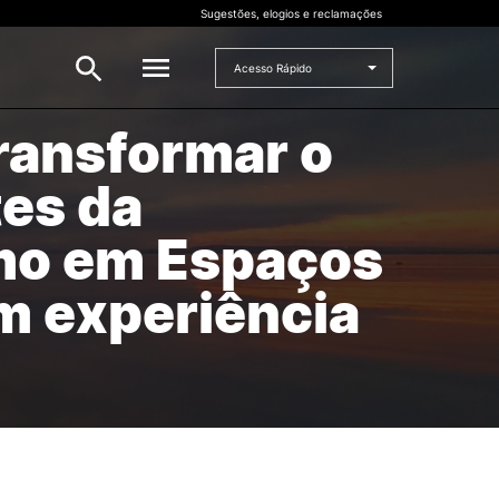
Sugestões, elogios e reclamações
Acesso Rápido
transformar o
INVESTIGAÇÃO
tes da
 e
Bolsas de Investigação
smo em Espaços
CERNAS
I2A
em experiência
Projetos de I&D