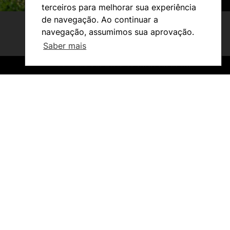
terceiros para melhorar sua experiência
de navegação. Ao continuar a
navegação, assumimos sua aprovação.
Saber mais
©2026 Instituto Politécnico de Coimbra. Todos os direitos reservados.
©2026 Instituto Politécnico de Coimbra. Todos os direitos reservados.
Estudantes
Reconhecimento de Graus e Diplomas
Estrangeiros