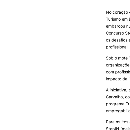
Formativ
SERVIÇOS À
COMUNIDADE
No coração d
Turismo em E
Prestações de Serviço
embarcou num
Centro Hípico e Coudelaria
Concurso Ste
Exploração Pecuária
os desafios 
profissional.
Sob o mote “
organizações
MUDANÇA DE PAR
com profissi
INSTITUIÇÃO/CURS
impacto da i
A iniciativa
Carvalho, co
programa Tri
empregabilid
Para muitos 
StepIN “mai