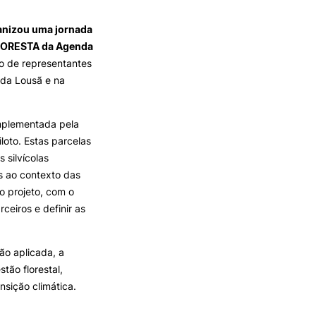
REGO
LOJA DA AGRÁRIA
TEIS
ganizou uma jornada
FLORESTA da Agenda
ão de representantes
a da Lousã e na
implementada pela
loto. Estas parcelas
 silvícolas
as ao contexto das
o projeto, com o
ceiros e definir as
ão aplicada, a
tão florestal,
nsição climática.