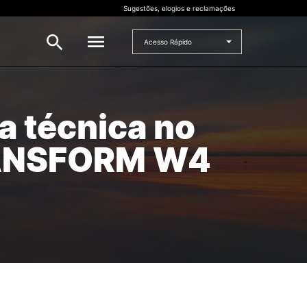
Sugestões, elogios e reclamações
Acesso Rápido
INVESTIGAÇÃO
a técnica no
 e
Bolsas de Investigação
TRANSFORM W4
CERNAS
I2A
Projetos de I&D