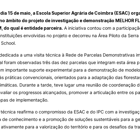
INTERNATIONAL
OFERTAS DE EMP
RELATIONS
E INFORMAÇÕES Ú
dia 15 de maio, a Escola Superior Agrária de Coimbra (ESAC) or
Search
 no âmbito do projeto de investigação e demonstração MELHOR 
Erasmus+
Serviços de Ação Social
do qual é entidade parceira.
A iniciativa contou com a participaç
International Student
AEESAC
instituições envolvidas no projeto e decorreu na Área Piloto da Serr
Desporto
 School.
Informações Gerais
dedicada a uma visita técnica à Rede de Parcelas Demonstrativas 
l foram observadas três das dez parcelas que integram esta área pi
m importante suporte experimental para a demonstração de modelos
 às práticas convencionais, orientados para a adaptação das florest
O
limáticas. Durante a tarde, teve lugar uma reunião de coordenação d
avaliar os progressos alcançados, promover a articulação entre os par
apas de implementação.
 técnica reafirma o compromisso da ESAC e do IPC com a investigaç
a de conhecimento e a promoção de soluções sustentáveis para a ges
 ativamente para a valorização do território e para os desafios da tra