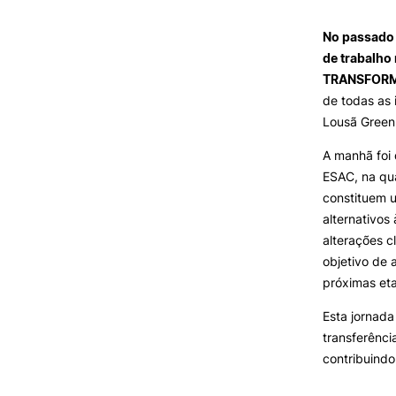
SERVIÇOS À
COMUNIDADE
No passado 
de trabalho
Prestações de Serviço
TRANSFORM, 
Centro Hípico e Coudelaria
de todas as 
Exploração Pecuária
Lousã Green
A manhã foi 
ESAC, na qua
constituem u
MUDANÇA DE PAR
alternativos
INSTITUIÇÃO/CURS
alterações c
objetivo de 
próximas et
Esta jornada
transferênci
contribuindo