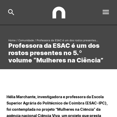
ESAC
Home
/
Comunidade
/
Professora da ESAC é um dos rostos presentes…
Search
Professora da ESAC é um dos
rostos presentes no 5.º
Estudar
volume “Mulheres na Ciência”
Formative Offer
General
Investigação
Serviços à comunidade
Search
International Relations
Hélia Marchante, investigadora e professora da Escola
Superior Agrária do Politécnico de Coimbra (ESAC-IPC),
foi contemplada no projeto “Mulheres na Ciência” da
Ofertas de Emprego e Informações Úteis
agência nacional Ciência Viva, um projeto que presta