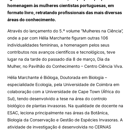
homenagem às mulheres cientistas portuguesas, em
Loja da Agrária
formato livro, retratando profissionais das mais diversas
áreas do conhecimento.
Mudança de Par Instituição/Curso
Através do lançamento do 5.º volume “Mulheres na Ciência”,
onde a par com Hélia Marchante figuram outras 106
individualidades femininas, a homenagem pelos seus
contributos nos avanços científicos e tecnológicos, teve
lugar na da tarde do passado dia 8 de março, Dia da
Mulher, no Pavilhão do Conhecimento – Centro Ciência Viva.
©2026 Instituto Politécnico de Coimbra. Todos os direitos reservados.
Hélia Marchante é Bióloga, Doutorada em Biologia –
especialidade Ecologia, pela Universidade de Coimbra em
colaboração com a Universidade de Cape Town (África do
Sul), tendo desenvolvido a tese na área do controlo
biológico de plantas invasoras. Na qualidade de docente na
ESAC, leciona principalmente nas áreas da Botânica,
Biologia da Conservação e Gestão de Espécies Invasoras. A
atividade de investigação é desenvolvida no CERNAS