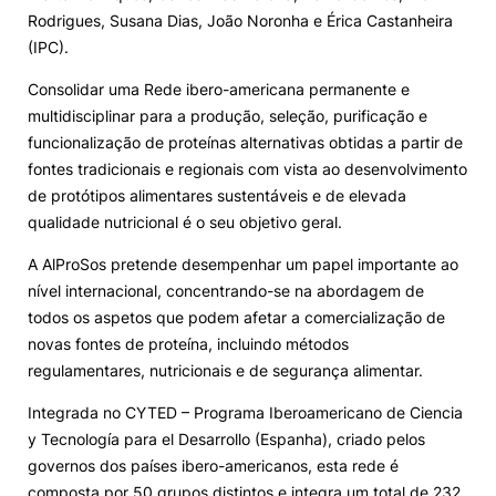
Rodrigues, Susana Dias, João Noronha e Érica Castanheira
Loja da Agrária
(IPC).
Consolidar uma Rede ibero-americana permanente e
Mudança de Par Instituição/Curso
multidisciplinar para a produção, seleção, purificação e
funcionalização de proteínas alternativas obtidas a partir de
fontes tradicionais e regionais com vista ao desenvolvimento
de protótipos alimentares sustentáveis e de elevada
qualidade nutricional é o seu objetivo geral.
A AlProSos pretende desempenhar um papel importante ao
©2026 Instituto Politécnico de Coimbra. Todos os direitos reservados.
nível internacional, concentrando-se na abordagem de
todos os aspetos que podem afetar a comercialização de
novas fontes de proteína, incluindo métodos
regulamentares, nutricionais e de segurança alimentar.
Integrada no CYTED – Programa Iberoamericano de Ciencia
y Tecnología para el Desarrollo (Espanha), criado pelos
governos dos países ibero-americanos, esta rede é
composta por 50 grupos distintos e integra um total de 232