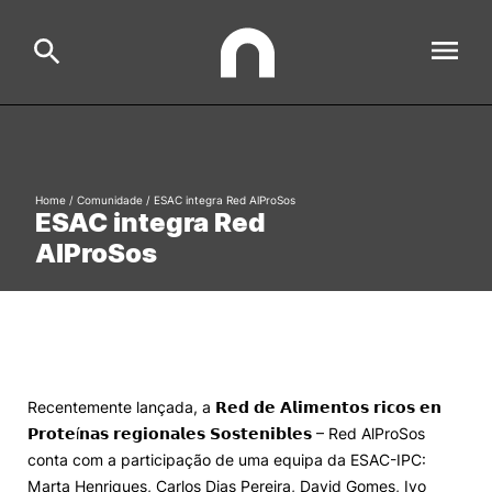
ESAC
Search
Home
/
Comunidade
/
ESAC integra Red AlProSos
ESAC integra Red
Estudar
AlProSos
Formative Offer
General
Investigação
Serviços à comunidade
Search
International Relations
Recentemente lançada, a 𝗥𝗲𝗱 𝗱𝗲 𝗔𝗹𝗶𝗺𝗲𝗻𝘁𝗼𝘀 𝗿𝗶𝗰𝗼𝘀 𝗲𝗻
𝗣𝗿𝗼𝘁𝗲í𝗻𝗮𝘀 𝗿𝗲𝗴𝗶𝗼𝗻𝗮𝗹𝗲𝘀 𝗦𝗼𝘀𝘁𝗲𝗻𝗶𝗯𝗹𝗲𝘀 – Red AlProSos
conta com a participação de uma equipa da ESAC-IPC:
Ofertas de Emprego e Informações Úteis
Marta Henriques, Carlos Dias Pereira, David Gomes, Ivo