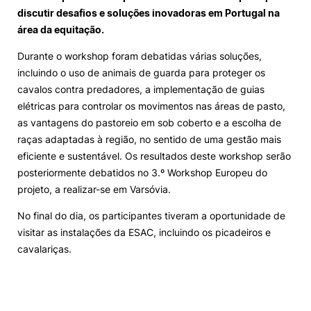
discutir desafios e soluções inovadoras em Portugal na
Loja da Agrária
área da equitação.
Durante o workshop foram debatidas várias soluções,
Mudança de Par Instituição/Curso
incluindo o uso de animais de guarda para proteger os
cavalos contra predadores, a implementação de guias
elétricas para controlar os movimentos nas áreas de pasto,
as vantagens do pastoreio em sob coberto e a escolha de
raças adaptadas à região, no sentido de uma gestão mais
eficiente e sustentável. Os resultados deste workshop serão
posteriormente debatidos no 3.º Workshop Europeu do
©2026 Instituto Politécnico de Coimbra. Todos os direitos reservados.
projeto, a realizar-se em Varsóvia.
No final do dia, os participantes tiveram a oportunidade de
visitar as instalações da ESAC, incluindo os picadeiros e
cavalariças.