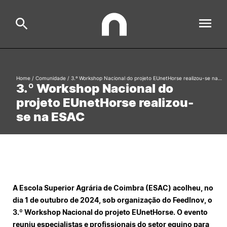
ESAC
Home
/
Comunidade
/
3.º Workshop Nacional do projeto EUnetHorse realizou-se na…
Search
3.º Workshop Nacional do
projeto EUnetHorse realizou-
Estudar
se na ESAC
Formative Offer
General
Investigação
Serviços à comunidade
Search
International Relations
A Escola Superior Agrária de Coimbra (ESAC) acolheu, no
dia 1 de outubro de 2024, sob organização do FeedInov, o
3.º Workshop Nacional do projeto EUnetHorse. O evento
Ofertas de Emprego e Informações Úteis
reuniu especialistas e profissionais do setor equino para