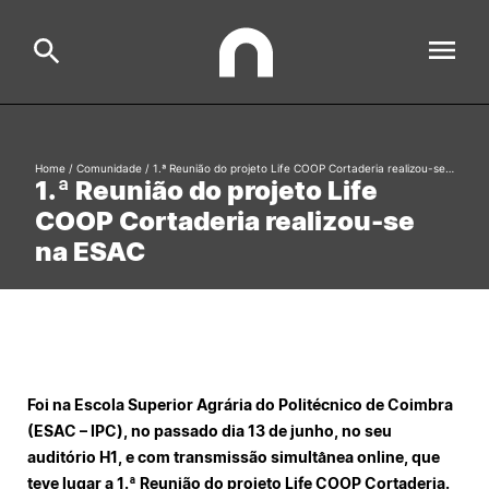
ESAC
Home
/
Comunidade
/
1.ª Reunião do projeto Life COOP Cortaderia realizou-se…
Search
1.ª Reunião do projeto Life
COOP Cortaderia realizou-se
Estudar
na ESAC
Formative Offer
General
Investigação
Serviços à comunidade
Search
International Relations
Foi na Escola Superior Agrária do Politécnico de Coimbra
(ESAC – IPC), no passado dia 13 de junho, no seu
auditório H1, e com transmissão simultânea online, que
Ofertas de Emprego e Informações Úteis
teve lugar a 1.ª Reunião do projeto Life COOP Cortaderia.