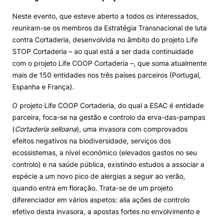
Neste evento, que esteve aberto a todos os interessados,
Loja da Agrária
reuniram-se os membros da Estratégia Transnacional de luta
contra Cortaderia, desenvolvida no âmbito do projeto Life
Mudança de Par Instituição/Curso
STOP Cortaderia – ao qual está a ser dada continuidade
com o projeto Life COOP Cortaderia –, que soma atualmente
mais de 150 entidades nos três países parceiros (Portugal,
Espanha e França).
O projeto Life COOP Cortaderia, do qual a ESAC é entidade
parceira, foca-se na gestão e controlo da erva-das-pampas
©2026 Instituto Politécnico de Coimbra. Todos os direitos reservados.
(
Cortaderia selloana
), uma invasora com comprovados
efeitos negativos na biodiversidade, serviços dos
ecossistemas, a nível económico (elevados gastos no seu
controlo) e na saúde pública, existindo estudos a associar a
espécie a um novo pico de alergias a seguir ao verão,
quando entra em floração. Trata-se de um projeto
diferenciador em vários aspetos: alia ações de controlo
efetivo desta invasora, a apostas fortes no envolvimento e